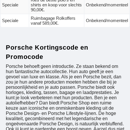
Speciale
shirts en koop voor slechts
Onbekend/momenteel
90,00€.
Ruimbagage Rolkoffers
Speciale
Onbekend/momenteel
vanaf 589,00€.
Porsche Kortingscode en
Promocode
Porsche behoeft geen introductie. Ze staan ​​bekend om
hun fantastische autocollectie. Hun auto geeft je een
gevoel van luxe en klasse. Als je een Porsche bezit, dan
zou je hun andere producten moeten hebben die bij je
persoonlijkheid en je auto passen. Porsche biedt ook
horloges, kleding, tassen, bagage en laadprestaties. Je
kunt je look verbeteren met hun producten. Ben je een
autoliefhebber? Dan biedt Porsche Shop een ruime
keuze aan iconische en onmiskenbare kleding uit de
Porsche Design- en Porsche Lifestyle-lijnen. De hoge
kwaliteit, gecombineerd met het legendarische en
ongeëvenaarde Porsche Design, is natuurlijk verbluffend.
Ook jij kunt je garderobe een boost geven. Aarzel dus niet