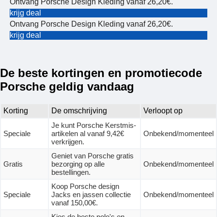
Ontvang Porsche Design Kleding vanaf 26,20€.
krijg deal
Ontvang Porsche Design Kleding vanaf 26,20€.
krijg deal
De beste kortingen en promotiecode
Porsche geldig vandaag
Korting
De omschrijving
Verloopt op
Je kunt Porsche Kerstmis-
Speciale
artikelen al vanaf 9,42€
Onbekend/momenteel
verkrijgen.
Geniet van Porsche gratis
Gratis
bezorging op alle
Onbekend/momenteel
bestellingen.
Koop Porsche design
Speciale
Jacks en jassen collectie
Onbekend/momenteel
vanaf 150,00€.
Kies de beste polo's en