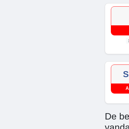
S
A
De be
vand