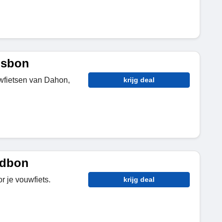
gsbon
uwfietsen van Dahon,
krijg deal
edbon
r je vouwfiets.
krijg deal