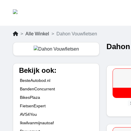
Alle Winkel
Dahon Vouwfietsen
Dahon 
Bekijk ook:
BesteAutobod.nl
BandenConcurrent
BikesPlaza
FietsenExpert
AVS4You
Ikwilvanmijnautoaf