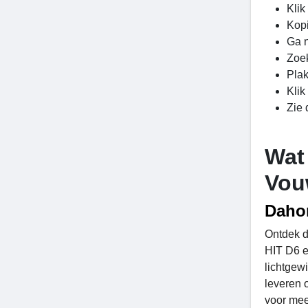
Klik
Kopi
Ga n
Zoek
Plak
Klik
Zie 
Wat
Vou
Dahon
Ontdek d
HIT D6 e
lichtgewi
leveren 
voor mee