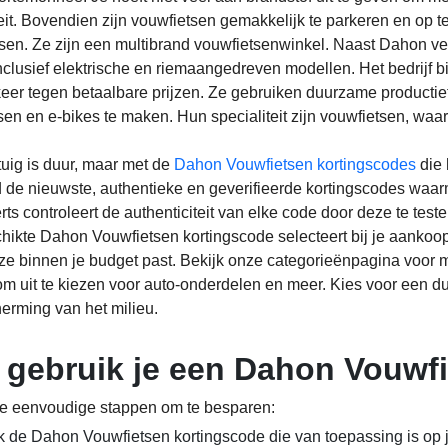
iteit. Bovendien zijn vouwfietsen gemakkelijk te parkeren en op 
sen. Ze zijn een multibrand vouwfietsenwinkel. Naast Dahon v
inclusief elektrische en riemaangedreven modellen. Het bedrijf 
eer tegen betaalbare prijzen. Ze gebruiken duurzame productie
sen en e-bikes te maken. Hun specialiteit zijn vouwfietsen, waar
tuig is duur, maar met de
Dahon Vouwfietsen kortingscodes
die 
ijd de nieuwste, authentieke en geverifieerde kortingscodes waar
ts controleert de authenticiteit van elke code door deze te test
hikte Dahon Vouwfietsen kortingscode selecteert bij je aankoop. 
ze binnen je budget past. Bekijk onze categorieënpagina voor me
m uit te kiezen voor auto-onderdelen en meer. Kies voor een du
erming van het milieu.
 gebruik je een Dahon Vouwf
e eenvoudige stappen om te besparen:
 de Dahon Vouwfietsen kortingscode die van toepassing is op je