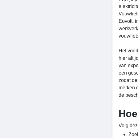
elektric
Vouwfiet
Eovolt, 
werkverk
vouwfiet
Het voer
hier alt
van exper
een gesc
zodat de
merken o
de besch
Hoe
Volg dez
Zoek