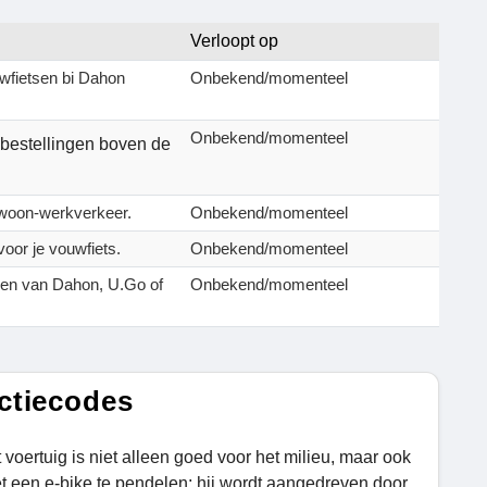
Verloopt op
wfietsen bi Dahon
Onbekend/momenteel
Onbekend/momenteel
 bestellingen boven de
 woon-werkverkeer.
Onbekend/momenteel
oor je vouwfiets.
Onbekend/momenteel
tsen van Dahon, U.Go of
Onbekend/momenteel
ctiecodes
oertuig is niet alleen goed voor het milieu, maar ook
et een e-bike te pendelen; hij wordt aangedreven door