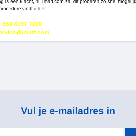
g is een klacht, nl.Tmart.com zal dit proberen zo snel mogelij
rocedure vindt u hier.
 852 8197 7220
service@tmart.com
Vul je e-mailadres in