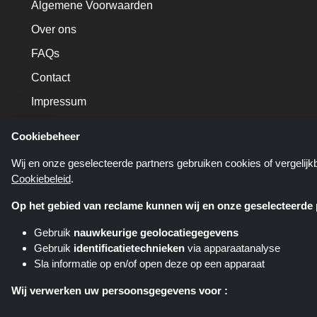
Algemene Voorwaarden
Over ons
FAQs
Contact
Impressum
Cookiebeheer
Wij en onze geselecteerde partners gebruiken cookies of vergelij
Cookiebeleid
.
Op het gebied van reclame kunnen wij en onze geselecteerde p
Gebruik
nauwkeurige geolocatiegegevens
Gebruik
identificatietechnieken
via apparaatanalyse
Sla informatie op en/of open deze op een apparaat
Shoppingspout.nl is een website d
verschillende affiliate netwerken
Wij verwerken uw persoonsgegevens voor :
pla