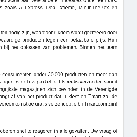
d scala aan vele andere innovaties onder één dak.
es zoals AliExpress, DealExtreme, MiniInTheBox en
nten nodig zijn, waardoor rijkdom wordt gecreëerd door
gwaardige producten tegen een betaalbare prijs. Hun
llen bij het oplossen van problemen. Binnen het team
ne consumenten onder 30.000 producten en meer dan
tvangen, wordt uw pakket rechtstreeks verzonden vanuit
ngrijkste magazijnen zich bevinden in de Verenigde
ngt af van het product dat u kiest en Tmart zal de
overeenkomstige gratis verzendoptie bij Tmart.com zijn!
roberen snel te reageren in alle gevallen. Uw vraag of