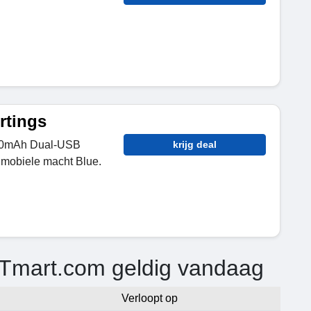
rtings
000mAh Dual-USB
krijg deal
r mobiele macht Blue.
 Tmart.com geldig vandaag
Verloopt op