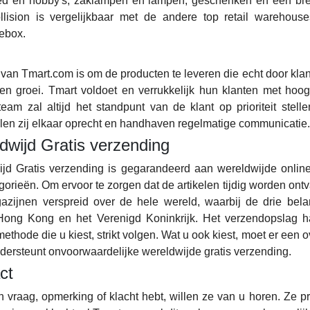
d en hobby's, zaklampen en lampen, geschenken en een bree
lision is vergelijkbaar met de andere top retail warehous
hebox.
 van Tmart.com is om de producten te leveren die echt door kla
en groei. Tmart voldoet en verrukkelijk hun klanten met hoo
team zal altijd het standpunt van de klant op prioriteit ste
en zij elkaar oprecht en handhaven regelmatige communicatie.
dwijd Gratis verzending
jd Gratis verzending is gegarandeerd aan wereldwijde onli
gorieën. Om ervoor te zorgen dat de artikelen tijdig worden on
zijnen verspreid over de hele wereld, waarbij de drie bela
Hong Kong en het Verenigd Koninkrijk. Het verzendopslag ha
ethode die u kiest, strikt volgen. Wat u ook kiest, moet er een 
dersteunt onvoorwaardelijke wereldwijde gratis verzending.
ct
n vraag, opmerking of klacht hebt, willen ze van u horen. Ze p