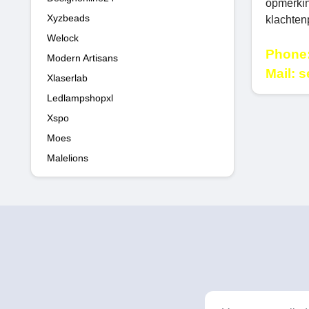
opmerkin
Xyzbeads
klachtenp
Welock
Phone:
Modern Artisans
Mail: 
Xlaserlab
Ledlampshopxl
Xspo
Moes
Malelions