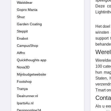
speelgoe
Waistdear
Deze col
Gopro Mania
Lightint
Shuz
Garden Coating
Het doel
Steppit
winsten 
support 
Enabot
behandel
CampusShop
Werel
Aiffro
Quickthoughts app
Wereldwi
100 cate
Nova3D
hun maga
Mijnbudgetwebsite
Staten, 
Footshop
verzendm
Tranya
Tmart on
Dealrunner.nl
Conta
Iparts4u.nl
Als u ee
Designonline24