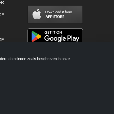
FR
 DE
SE
PT
ndere doeleinden zoals beschreven in onze
en worden beschikbaar gesteld door
telproces wanneer u een bestelling
als.