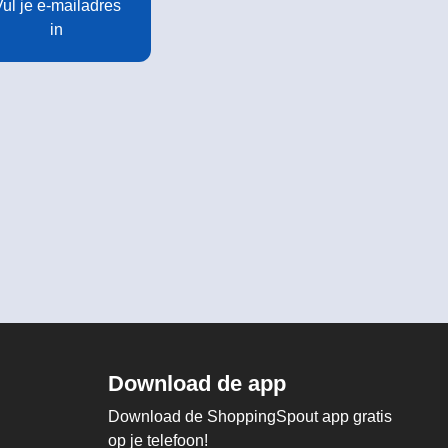
ul je e-mailadres
in
Download de app
Download de ShoppingSpout app gratis
op je telefoon!