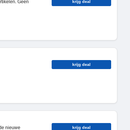
rtikelen. Geen
krijg deal
krijg deal
rde nieuwe
krijg deal