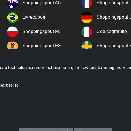
Shoppingspout AU
Shoppingspout 
Livrecupom
Shoppingspout
Shoppingspout PL
Codicegratuito
Shoppingspout ES
Shoppingspout 
Shoppingspout UK
Shoppingspout 
kbare technologieën voor technische en, met uw toestemming, voor a
Shoppingspout NO
artners: :
ie u deals, kortingen en kortingscodes biedt; deze deals of aanbieding
. Shoppingspout.nl of zijn medewerkers maken geen deel uit van het bes
atst via deze links, zij ontvangen enkel een commissie via deze links/de
auteursrechten © 2026 ShoppingSpout. Alle rechten voorbehouden.