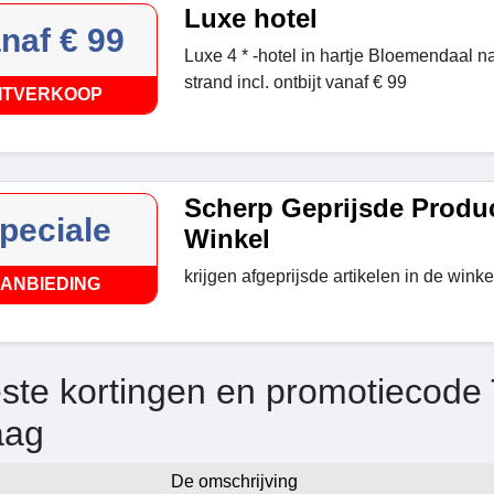
Luxe hotel
naf € 99
Luxe 4 * -hotel in hartje Bloemendaal n
strand incl. ontbijt vanaf € 99
ITVERKOOP
Scherp Geprijsde Produc
peciale
Winkel
krijgen afgeprijsde artikelen in de winke
ANBIEDING
ste kortingen en promotiecode T
aag
De omschrijving