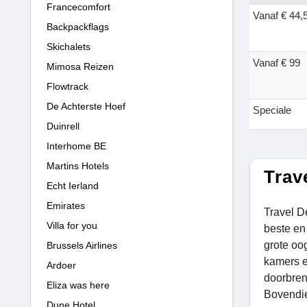
Francecomfort
Vanaf € 44,
Backpackflags
Skichalets
Vanaf € 99
Mimosa Reizen
Flowtrack
De Achterste Hoef
Speciale
Duinrell
Interhome BE
Martins Hotels
Trav
Echt Ierland
Emirates
Travel D
Villa for you
beste en 
grote oo
Brussels Airlines
kamers e
Ardoer
doorbren
Eliza was here
Bovendie
Dune Hotel