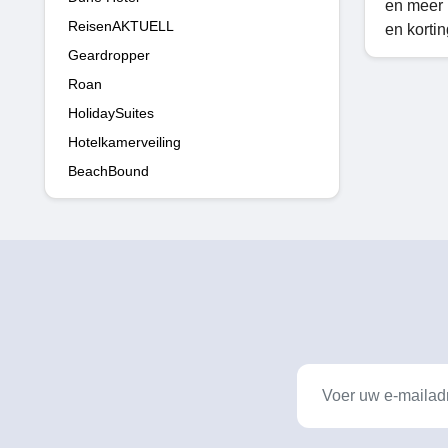
en meer 
ReisenAKTUELL
en korti
Geardropper
Roan
HolidaySuites
Hotelkamerveiling
BeachBound