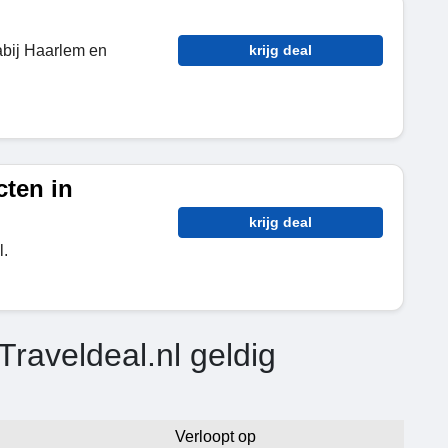
abij Haarlem en
krijg deal
ten in
krijg deal
l.
raveldeal.nl geldig
Verloopt op