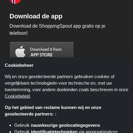
Download de app
Download de ShoppingSpout app gratis op je
telefoon!
Cookiebeheer
Wij en onze geselecteerde partners gebruiken cookies of
vergelijkbare technologieën voor technische en, met uw
toestemming, voor andere doeleinden zoals beschreven in onze
Cookiebeleid
.
Op het gebied van reclame kunnen wij en onze
geselecteerde partners: :
Shoppingspout.nl is een website die u deals, kortingen en kortingscodes
biedt; deze deals of aanbiedingen worden beschikbaar gesteld door
Gebruik
nauwkeurige geolocatiegegevens
verschillende affiliate netwerken. Shoppingspout.nl of zijn medewerkers
Gebruik
identificatietechnieken
via apparaatanalyse
maken geen deel uit van het bestelproces wanneer u een bestelling plaatst