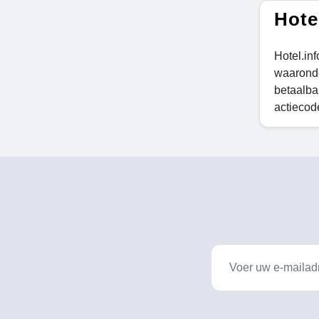
Hote
Hotel.in
waaronde
betaalba
actiecod