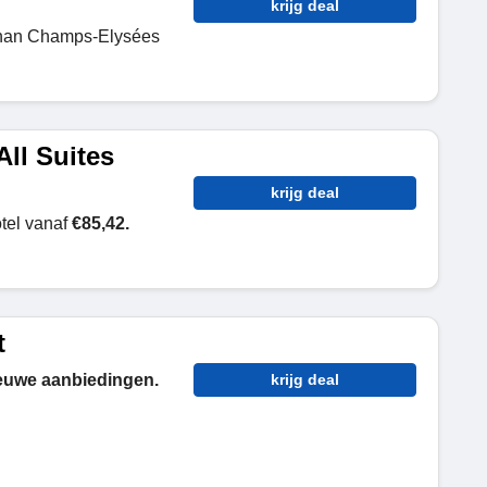
krijg deal
gnan Champs-Elysées
ll Suites
krijg deal
tel vanaf
€85,42.
t
euwe aanbiedingen.
krijg deal