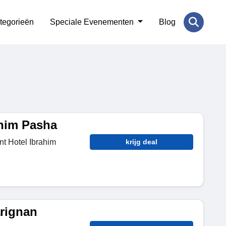
tegorieën
Speciale Evenementen
Blog
ahim Pasha
nt Hotel Ibrahim
krijg deal
arignan