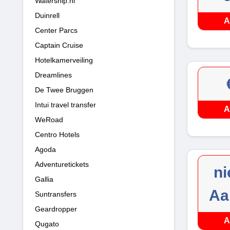
Watersnip.nl
Duinrell
A
Center Parcs
Captain Cruise
Hotelkamerveiling
Dreamlines
De Twee Bruggen
Intui travel transfer
A
WeRoad
Centro Hotels
Agoda
Adventuretickets
ni
Gallia
Aa
Suntransfers
Geardropper
A
Qugato