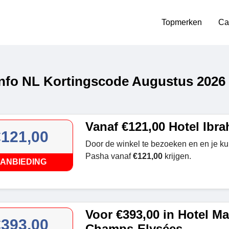
Topmerken
Ca
info NL Kortingscode Augustus 2026
Vanaf €121,00 Hotel Ibr
€121,00
Door de winkel te bezoeken en en je ku
Pasha vanaf
€121,00
krijgen.
ANBIEDING
Voor €393,00 in Hotel M
€393,00
Champs-Elysées