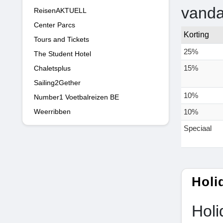
vand
ReisenAKTUELL
Center Parcs
Korting
Tours and Tickets
25%
The Student Hotel
15%
Chaletsplus
Sailing2Gether
10%
Number1 Voetbalreizen BE
Weerribben
10%
Speciaal
Holi
Holi