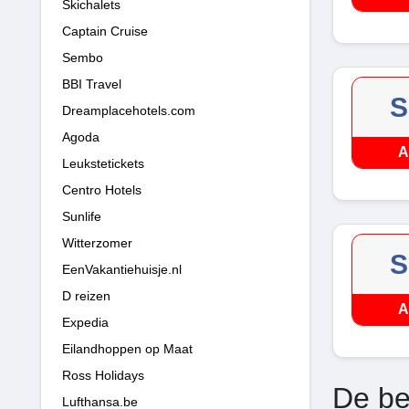
Skichalets
Captain Cruise
Sembo
BBI Travel
S
Dreamplacehotels.com
Agoda
A
Leukstetickets
Centro Hotels
Sunlife
Witterzomer
S
EenVakantiehuisje.nl
D reizen
A
Expedia
Eilandhoppen op Maat
Ross Holidays
De be
Lufthansa.be