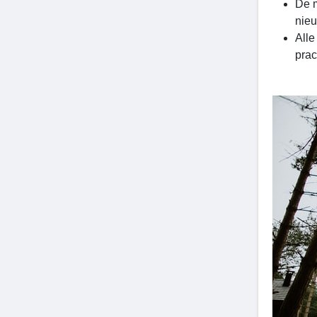
De m
nieu
Alle
prac