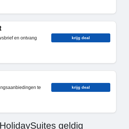
t
wsbrief en ontvang
krijg deal
tingsaanbiedingen te
krijg deal
HolidaySuites geldig