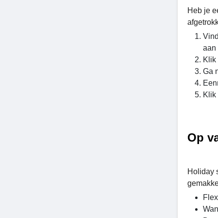
Heb je e
afgetrok
Vind
aan 
Klik
Ga n
Eenm
Klik
Op va
Holiday 
gemakkeli
Flex
Wann