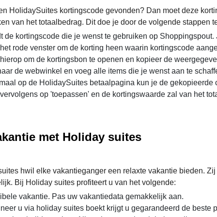
en HolidaySuites kortingscode gevonden? Dan moet deze kortin
ken van het totaalbedrag. Dit doe je door de volgende stappen t
t de kortingscode die je wenst te gebruiken op Shoppingspout.
het rode venster om de korting heen waarin kortingscode aange
 hierop om de kortingsbon te openen en kopieer de weergegev
aar de webwinkel en voeg alle items die je wenst aan te schaf
aal op de HolidaySuites betaalpagina kun je de gekopieerde 
 vervolgens op 'toepassen' en de kortingswaarde zal van het to
kantie met Holiday suites
suites hwil elke vakantieganger een relaxte vakantie bieden. Z
jk. Bij Holiday suites profiteert u van het volgende:
ibele vakantie. Pas uw vakantiedata gemakkelijk aan.
eer u via holiday suites boekt krijgt u gegarandeerd de beste pr