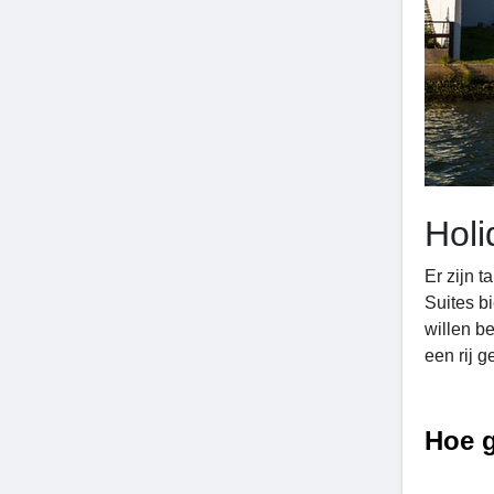
Holi
Er zijn t
Suites b
willen b
een rij g
Hoe g