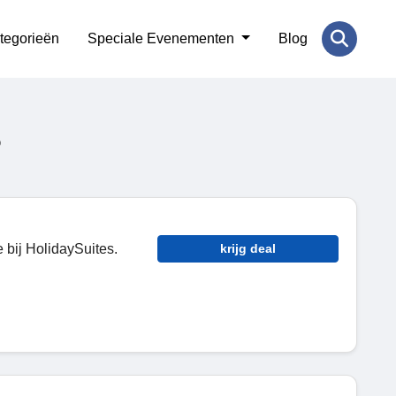
tegorieën
Speciale Evenementen
Blog
6
 bij HolidaySuites.
krijg deal