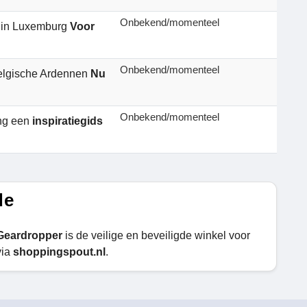
Onbekend/momenteel
n in Luxemburg
Voor
Onbekend/momenteel
Belgische Ardennen
Nu
Onbekend/momenteel
ang een
inspiratiegids
de
Geardropper
is de veilige en beveiligde winkel voor
via
shoppingspout.nl
.