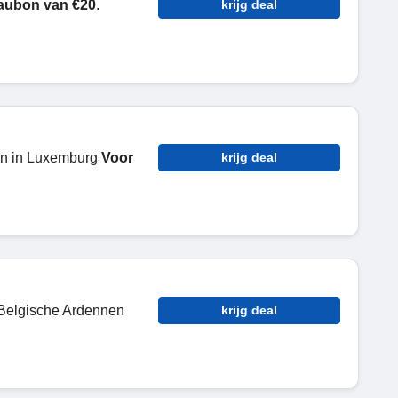
aubon van €20
.
krijg deal
en in Luxemburg
Voor
krijg deal
 Belgische Ardennen
krijg deal