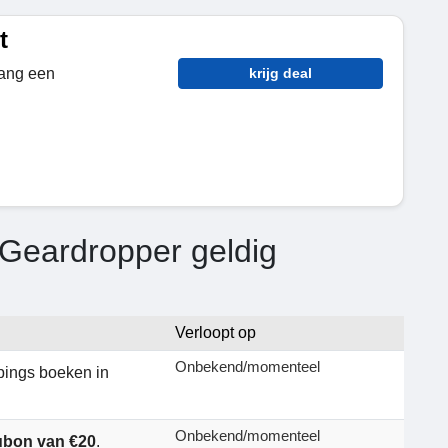
t
vang een
krijg deal
 Geardropper geldig
Verloopt op
Onbekend/momenteel
pings boeken in
Onbekend/momenteel
bon van €20
.