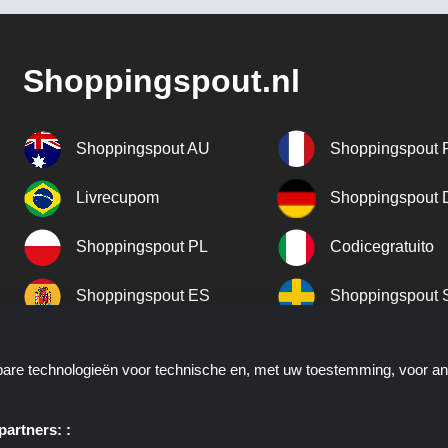
Shoppingspout.nl
Shoppingspout AU
Shoppingspout 
Livrecupom
Shoppingspout
Shoppingspout PL
Codicegratuito
Shoppingspout ES
Shoppingspout 
Shoppingspout UK
Shoppingspout 
kbare technologieën voor technische en, met uw toestemming, voor a
Shoppingspout NO
artners: :