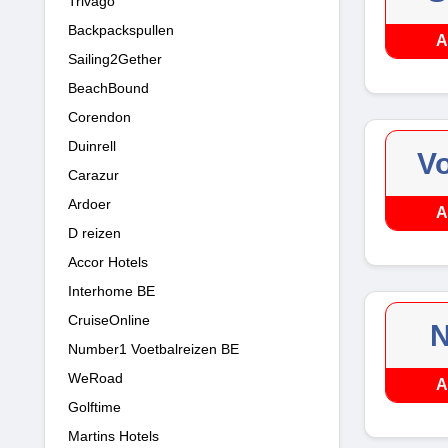
Trivago
Backpackspullen
A
Sailing2Gether
BeachBound
Corendon
Duinrell
V
Carazur
Ardoer
A
D reizen
Accor Hotels
Interhome BE
CruiseOnline
N
Number1 Voetbalreizen BE
WeRoad
A
Golftime
Martins Hotels