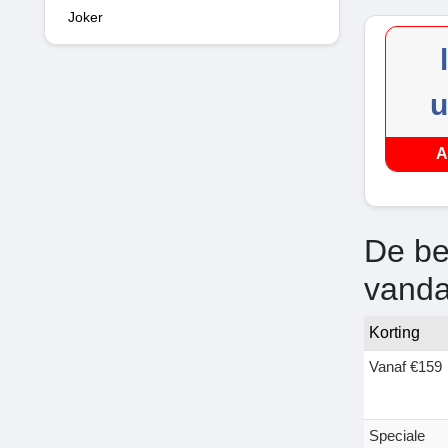
Joker
u
A
De be
vand
Korting
Vanaf €159
Speciale