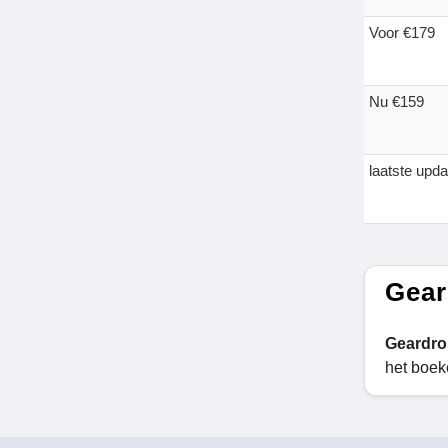
Voor €179
Nu €159
laatste upd
Gear
Geardro
het boek