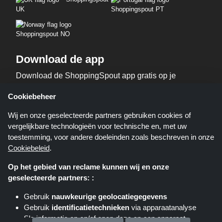
UK
Shoppingspout PT
Shoppingspout NO
Download de app
Download de ShoppingSpout app gratis op je
telefoon!
Cookiebeheer
Wij en onze geselecteerde partners gebruiken cookies of
vergelijkbare technologieën voor technische en, met uw
toestemming, voor andere doeleinden zoals beschreven in onze
Cookiebeleid
.
Op het gebied van reclame kunnen wij en onze
geselecteerde partners: :
Shoppingspout.nl is een website die u deals, kortingen en kortingscodes
biedt; deze deals of aanbiedingen worden beschikbaar gesteld door
Gebruik
nauwkeurige geolocatiegegevens
verschillende affiliate netwerken. Shoppingspout.nl of zijn medewerkers
Gebruik
identificatietechnieken
via apparaatanalyse
maken geen deel uit van het bestelproces wanneer u een bestelling plaatst
via deze links, zij ontvangen enkel een commissie via deze links/deals.
Sla informatie op en/of open deze op een apparaat