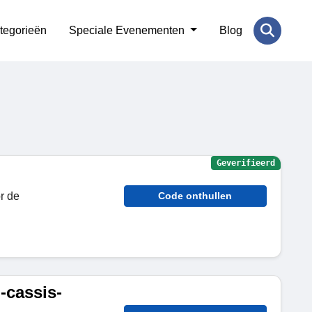
tegorieën
Speciale Evenementen
Blog
Geverifieerd
r de
Code onthullen
-cassis-