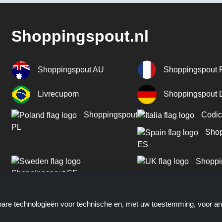
Shoppingspout.nl
Shoppingspout AU
Shoppingspout 
Livrecupom
Shoppingspout
Shoppingspout
Codic
PL
Shop
ES
Shoppi
Shoppingspout SE
Shoppingspout PT
kbare technologieën voor technische en, met uw toestemming, voor a
Shoppingspout NO