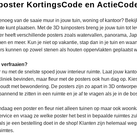
poster KortingsCode en ActieCod
enoeg van de saaie muur in jouw tuin, woning of kantoor? Bekijk
mte kunt plaatsen. Met de 3D tuinposters breng je jouw tuin tot 
er heeft verschillende posters zoals watervallen, panorama, Ja
n en meer. Kun je niet op vakantie, stap dan in je tuin en waan
rs kunnen op zowel stenen als houten oppervlakten geplaatst 
r verfraaien?
 nu met de snelste spoed jouw interieur ruimte. Laat jouw kanto
kliniek bevinden, maar fleur met de posters ook hun dag op. Ki
oudt met bewondering. De posters zijn zo apart in 3D ontworpen d
pannend te zitten in een ruimte en je af te vragen als je in de 
daag een poster en fleur niet alleen tuinen op maar ook woo
ervice en vraag ze welke poster het best in bepaalde ruimtes zu
j als je een bestelling doet in de shop! Klanten zijn helemaal we
uimtes.