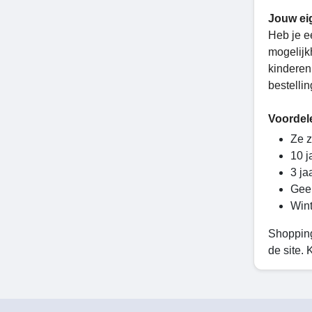
Jouw ei
Heb je e
mogelijk
kinderen
bestellin
Voordel
Ze z
10 j
3 ja
Gee
Wint
Shopping
de site.