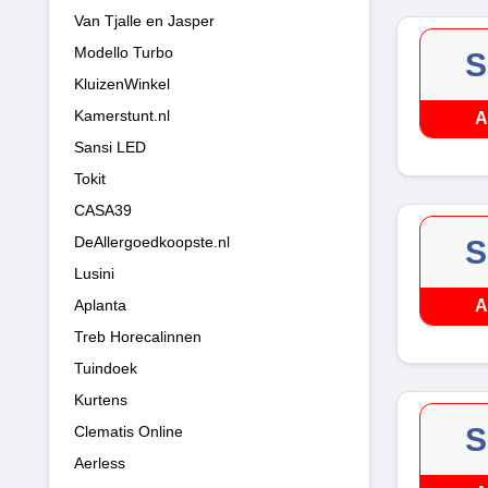
Van Tjalle en Jasper
Modello Turbo
S
KluizenWinkel
Kamerstunt.nl
A
Sansi LED
Tokit
CASA39
DeAllergoedkoopste.nl
S
Lusini
Aplanta
A
Treb Horecalinnen
Tuindoek
Kurtens
S
Clematis Online
Aerless