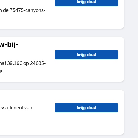
krijg deal
in de 75475-canyons-
-bij-
krijg deal
naf 39.16€ op 24635-
je.
ssortiment van
krijg deal