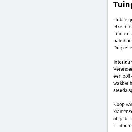
Tuin
Heb je g
elke rui
Tuinpost
palmbome
De poste
Interieu
Verander
een poli
wakker h
steeds s
Koop van
klantens
altijd bi
kantoorr