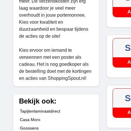
meer. De verzendkosten zijn erg
laag waardoor je veel meer
A
overhoudt in jouw portemonnee.
Kies voor kwaliteit en
duurzaamheid en bespaar tijdens
de acties op de site!
S
Kies ervoor om iemand te
verwennen met een poster als
A
cadeau. Het is nog goedkoper als
de bestelling doet met de kortingen
en acties van ShoppingSpout.nl!
S
Bekijk ook:
Tapijtenlaminaatdirect
A
Casa Moro
Goossens