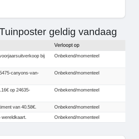
Tuinposter geldig vandaag
Verloopt op
oorjaarsuitverkoop bij
Onbekend/momenteel
75475-canyons-van-
Onbekend/momenteel
9.16€ op 24635-
Onbekend/momenteel
iment van 40.58€.
Onbekend/momenteel
 wereldkaart.
Onbekend/momenteel