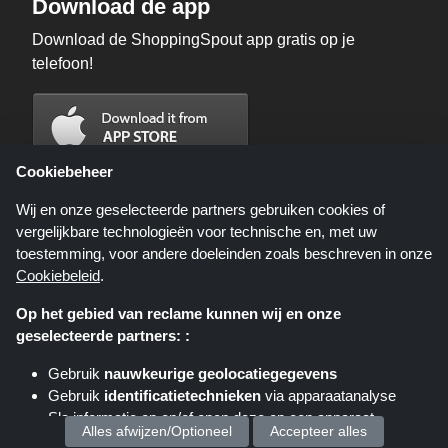
Download de app
Download de ShoppingSpout app gratis op je
telefoon!
Cookiebeheer
Wij en onze geselecteerde partners gebruiken cookies of
vergelijkbare technologieën voor technische en, met uw
toestemming, voor andere doeleinden zoals beschreven in onze
Cookiebeleid
.
Op het gebied van reclame kunnen wij en onze
geselecteerde partners: :
Shoppingspout.nl is een website die u deals, kortingen en kortingscodes
biedt; deze deals of aanbiedingen worden beschikbaar gesteld door
Gebruik
nauwkeurige geolocatiegegevens
verschillende affiliate netwerken. Shoppingspout.nl of zijn medewerkers
Gebruik
identificatietechnieken
via apparaatanalyse
maken geen deel uit van het bestelproces wanneer u een bestelling plaatst
via deze links, zij ontvangen enkel een commissie via deze links/deals.
Sla informatie op en/of open deze op een apparaat
auteursrechten © 2026 ShoppingSpout. Alle rechten voorbehouden.
Alles afwijzen/Optioneel
Accepteer alles