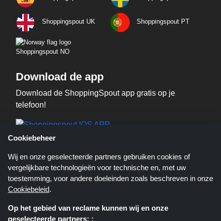
Shoppingspout UK
Shoppingspout PT
Shoppingspout NO
Download de app
Download de ShoppingSpout app gratis op je
telefoon!
Cookiebeheer
Wij en onze geselecteerde partners gebruiken cookies of
vergelijkbare technologieën voor technische en, met uw
toestemming, voor andere doeleinden zoals beschreven in onze
Cookiebeleid
.
Shoppingspout.nl is een website die u deals, kortingen en kortingscodes
Op het gebied van reclame kunnen wij en onze
biedt; deze deals of aanbiedingen worden beschikbaar gesteld door
verschillende affiliate netwerken. Shoppingspout.nl of zijn medewerkers
geselecteerde partners: :