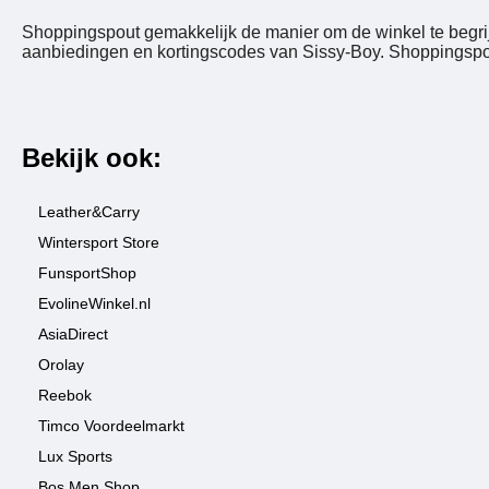
Shoppingspout gemakkelijk de manier om de winkel te begrij
aanbiedingen en kortingscodes van Sissy-Boy. Shoppingspout
Bekijk ook:
Leather&Carry
Wintersport Store
FunsportShop
EvolineWinkel.nl
AsiaDirect
Orolay
Reebok
Timco Voordeelmarkt
Lux Sports
Bos Men Shop