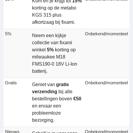
Kom en je krijgt tot
15%
korting op de metabo
KGS 315 plus
afkortzaag bij fixami.
5%
Onbekend/momenteel
Neem een kijkje
collectie van fixami
winkel
5%
korting op
milwaukee M18
FMS190-0 18V Li-Ion
batterij.
Gratis
Onbekend/momenteel
Geniet van
gratis
verzending
bij alle
bestellingen boven
€50
en ervaar een
probleemloze
bezorging.
Nieuws
Onbekend/momenteel