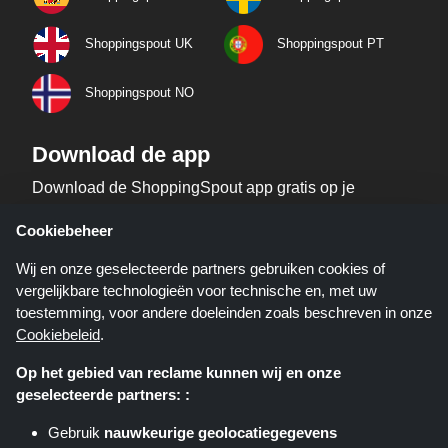
Shoppingspout UK
Shoppingspout PT
Shoppingspout NO
Download de app
Download de ShoppingSpout app gratis op je
telefoon!
Cookiebeheer
Wij en onze geselecteerde partners gebruiken cookies of
vergelijkbare technologieën voor technische en, met uw
toestemming, voor andere doeleinden zoals beschreven in onze
Cookiebeleid
.
Op het gebied van reclame kunnen wij en onze
geselecteerde partners: :
Shoppingspout.nl is een website die u deals, kortingen en kortingscodes
biedt; deze deals of aanbiedingen worden beschikbaar gesteld door
Gebruik
nauwkeurige geolocatiegegevens
verschillende affiliate netwerken. Shoppingspout.nl of zijn medewerkers