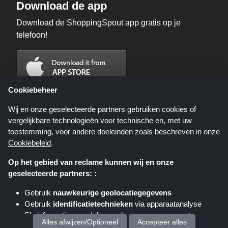
Download de app
Download de ShoppingSpout app gratis op je
telefoon!
Cookiebeheer
Wij en onze geselecteerde partners gebruiken cookies of
vergelijkbare technologieën voor technische en, met uw
toestemming, voor andere doeleinden zoals beschreven in onze
Cookiebeleid
.
Op het gebied van reclame kunnen wij en onze
geselecteerde partners: :
Shoppingspout.nl is een website die u deals, kortingen en kortingscodes
biedt; deze deals of aanbiedingen worden beschikbaar gesteld door
Gebruik
nauwkeurige geolocatiegegevens
verschillende affiliate netwerken. Shoppingspout.nl of zijn medewerkers
Gebruik
identificatietechnieken
via apparaatanalyse
maken geen deel uit van het bestelproces wanneer u een bestelling plaatst
via deze links, zij ontvangen enkel een commissie via deze links/deals.
Sla informatie op en/of open deze op een apparaat
auteursrechten © 2026 ShoppingSpout. Alle rechten voorbehouden.
Alles afwijzen/Optioneel
Accepteer alles