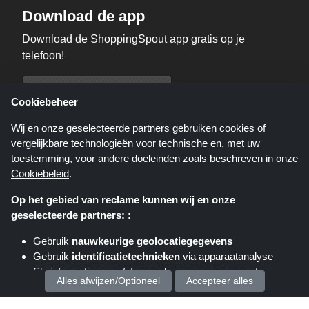
Download de app
Download de ShoppingSpout app gratis op je
telefoon!
Cookiebeheer
Wij en onze geselecteerde partners gebruiken cookies of
vergelijkbare technologieën voor technische en, met uw
toestemming, voor andere doeleinden zoals beschreven in onze
Cookiebeleid
.
Op het gebied van reclame kunnen wij en onze
geselecteerde partners: :
Gebruik
nauwkeurige geolocatiegegevens
Shoppingspout.nl is een website die u deals, kortingen en kortingscodes
Gebruik
identificatietechnieken
via apparaatanalyse
biedt; deze deals of aanbiedingen worden beschikbaar gesteld door
Sla informatie op en/of open deze op een apparaat
verschillende affiliate netwerken. Shoppingspout.nl of zijn medewerkers
Alles afwijzen/Optioneel
Accepteer alles
maken geen deel uit van het bestelproces wanneer u een bestelling plaatst
via deze links, zij ontvangen enkel een commissie via deze links/deals.
Wij verwerken uw persoonsgegevens voor :
auteursrechten © 2026 ShoppingSpout. Alle rechten voorbehouden.