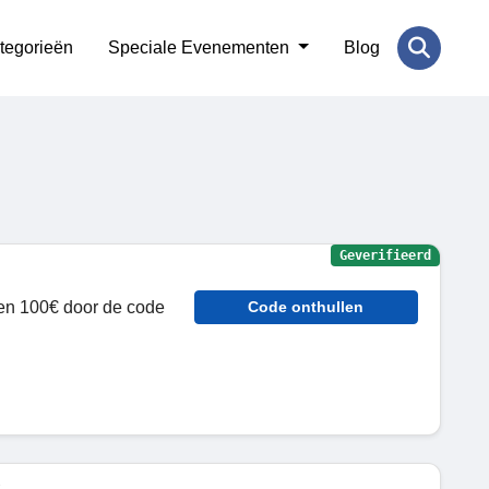
tegorieën
Speciale Evenementen
Blog
Geverifieerd
ven 100€ door de code
Code onthullen