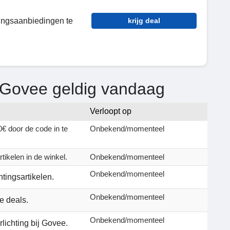
tingsaanbiedingen te
krijg deal
 Govee geldig vandaag
Verloopt op
€ door de code in te
Onbekend/momenteel
tikelen in de winkel.
Onbekend/momenteel
Onbekend/momenteel
tingsartikelen.
Onbekend/momenteel
te deals.
Onbekend/momenteel
lichting bij Govee.