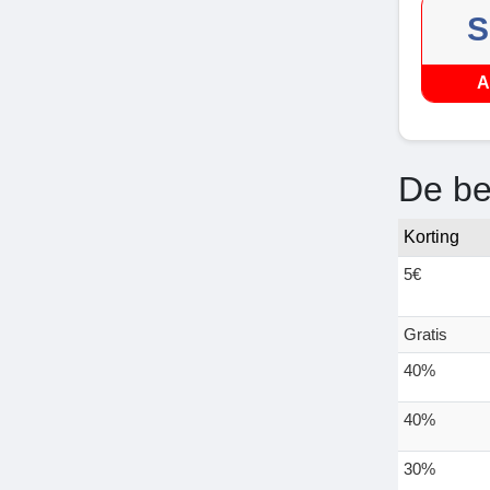
S
A
De be
Korting
5€
Gratis
40%
40%
30%