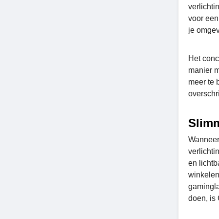
verlicht
voor een 
je omgev
Het conc
manier m
meer te 
overschr
Slimm
Wanneer 
verlicht
en licht
winkelen
gamingla
doen, is