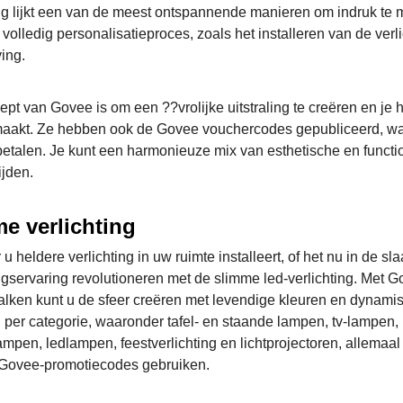
ing lijkt een van de meest ontspannende manieren om indruk te
volledig personalisatieproces, zoals het installeren van de verl
ing.
ept van Govee is om een ??vrolijke uitstraling te creëren en je 
aakt. Ze hebben ook de Govee vouchercodes gepubliceerd, waa
betalen. Je kunt een harmonieuze mix van esthetische en functio
ijden.
e verlichting
u heldere verlichting in uw ruimte installeert, of het nu in de 
ingservaring revolutioneren met de slimme led-verlichting. Met G
balken kunt u de sfeer creëren met levendige kleuren en dynami
 per categorie, waaronder tafel- en staande lampen, tv-lampen, 
mpen, ledlampen, feestverlichting en lichtprojectoren, allemaal 
 Govee-promotiecodes gebruiken.