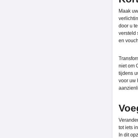
Maak uw 
verlicht
door u te
versteld
en vouch
Transfor
niet om 
tijdens 
voor uw 
aanzienli
Voe
Verander
tot iets 
In dit op