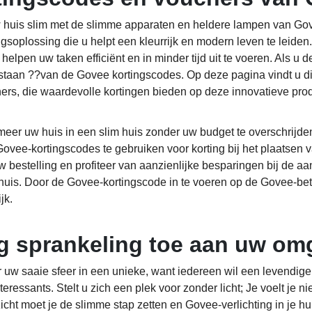
huis slim met de slimme apparaten en heldere lampen van Gov
ingsoplossing die u helpt een kleurrijk en modern leven te lei
 helpen uw taken efficiënt en in minder tijd uit te voeren. Als u 
 staan ??van de Govee kortingscodes. Op deze pagina vindt u 
ers, die waardevolle kortingen bieden op deze innovatieve pro
meer uw huis in een slim huis zonder uw budget te overschrijd
Govee-kortingscodes te gebruiken voor korting bij het plaatsen 
uw bestelling en profiteer van aanzienlijke besparingen bij de a
huis. Door de Govee-kortingscode in te voeren op de Govee-beta
jk.
g sprankeling toe aan uw omg
 uw saaie sfeer in een unieke, want iedereen wil een levendige 
interessants. Stelt u zich een plek voor zonder licht; Je voelt j
zicht moet je de slimme stap zetten en Govee-verlichting in je h