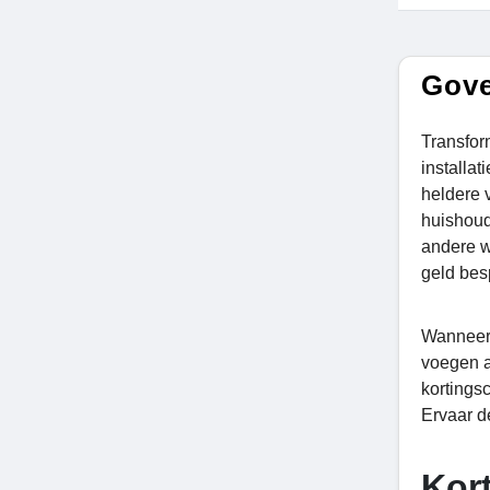
Gove
Transfor
installa
heldere 
huishoud
andere w
geld be
Wanneer u
voegen a
kortings
Ervaar d
Kor