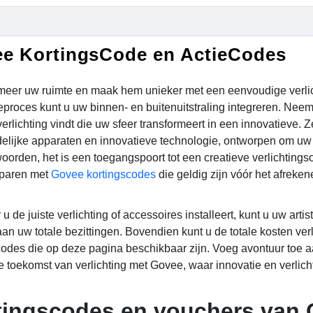
e KortingsCode en ActieCodes
meer uw ruimte en maak hem unieker met een eenvoudige verlich
tieproces kunt u uw binnen- en buitenuitstraling integreren. Nee
verlichting vindt die uw sfeer transformeert in een innovatieve.
elijke apparaten en innovatieve technologie, ontworpen om uw 
oorden, het is een toegangspoort tot een creatieve verlichtingso
sparen met
Govee kortingscodes
die geldig zijn vóór het afreken
 de juiste verlichting of accessoires installeert, kunt u uw art
an uw totale bezittingen. Bovendien kunt u de totale kosten v
codes die op deze pagina beschikbaar zijn. Voeg avontuur toe 
e toekomst van verlichting met Govee, waar innovatie en verli
tingscodes en vouchers van