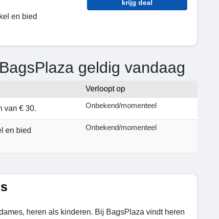
krijg deal
kel en bied
 BagsPlaza geldig vandaag
Verloopt op
Onbekend/momenteel
n van € 30.
Onbekend/momenteel
l en bied
es
 dames, heren als kinderen. Bij BagsPlaza vindt heren