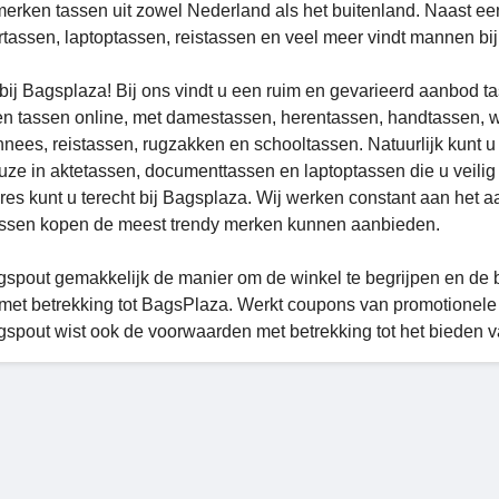
merken tassen uit zowel Nederland als het buitenland. Naast ee
tassen, laptoptassen, reistassen en veel meer vindt mannen b
ij Bagsplaza! Bij ons vindt u een ruim en gevarieerd aanbod tas
n tassen online, met damestassen, herentassen, handtassen,
nees, reistassen, rugzakken en schooltassen. Natuurlijk kunt u
uze in aktetassen, documenttassen en laptoptassen die u veilig
res kunt u terecht bij Bagsplaza. Wij werken constant aan het aa
assen kopen de meest trendy merken kunnen aanbieden.
spout gemakkelijk de manier om de winkel te begrijpen en de be
met betrekking tot BagsPlaza. Werkt coupons van promotionele
spout wist ook de voorwaarden met betrekking tot het bieden va