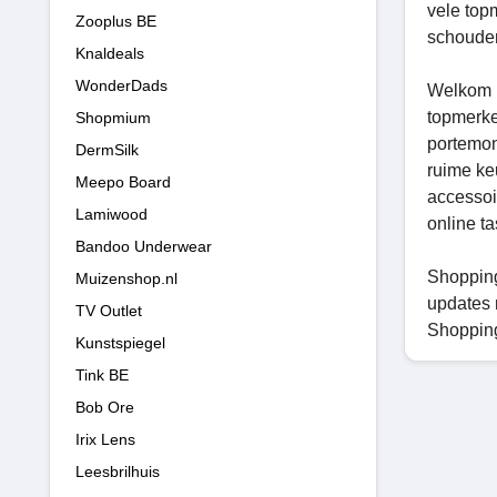
vele top
Zooplus BE
schouder
Knaldeals
WonderDads
Welkom b
topmerke
Shopmium
portemon
DermSilk
ruime ke
Meepo Board
accessoi
Lamiwood
online t
Bandoo Underwear
Shopping
Muizenshop.nl
updates 
TV Outlet
Shopping
Kunstspiegel
Tink BE
Bob Ore
Irix Lens
Leesbrilhuis