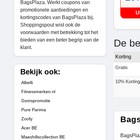
BagsPlaza. Werkt coupons van
promotionele aanbiedingen en
U
kortingscodes van BagsPlaza bij.
Shoppingspout wist ook de
voorwaarden met betrekking tot het
bieden van een beter begrip van de
De be
klant.
Korting
Gratis
Bekijk ook:
10% Korting
Albelli
Fitnessmerken.nl
Gsmspromotie
Pure Parima
Bags
Zoofy
Acer BE
BagsPlaz
Maeshillscollection BE