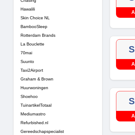
Chasing
Hawalili
A
Skin Choice NL
BambooSleep
Rotterdam Brands
La Bouclette
S
70mai
Suunto
A
Taxi2Airport
Graham & Brown
Huurwoningen
Shoehoo
S
TuinartikelTotaal
Mediumastro
A
Refurbished.nl
Gereedschapspecialist