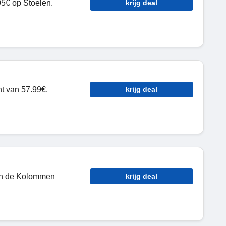
5€ op Stoelen.
krijg deal
nt van 57.99€.
krijg deal
in de Kolommen
krijg deal