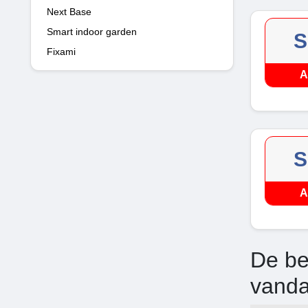
Next Base
Smart indoor garden
S
Fixami
A
S
A
De be
vand