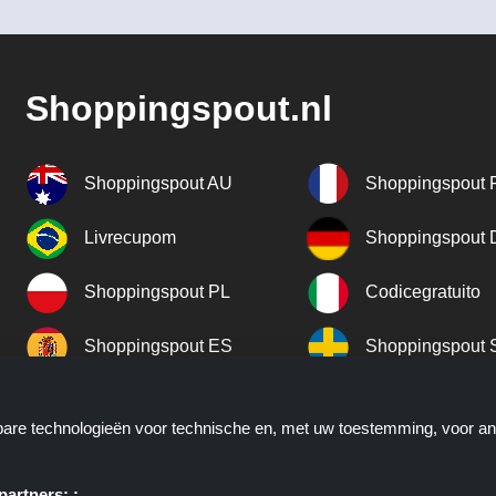
Shoppingspout.nl
Shoppingspout AU
Shoppingspout 
Livrecupom
Shoppingspout
Shoppingspout PL
Codicegratuito
Shoppingspout ES
Shoppingspout 
Shoppingspout UK
Shoppingspout 
kbare technologieën voor technische en, met uw toestemming, voor a
Shoppingspout NO
artners: :