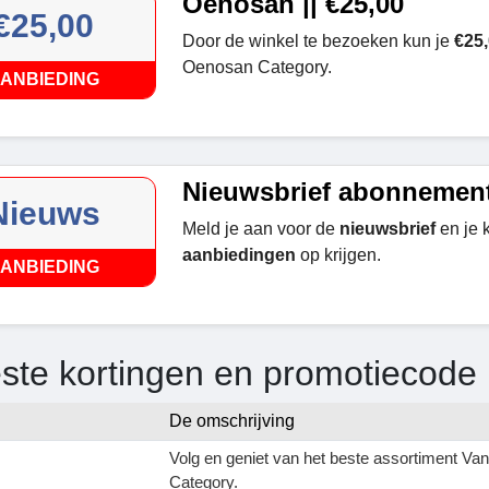
Oenosan || €25,00
€25,00
Door de winkel te bezoeken kun je
€25
Oenosan Category.
ANBIEDING
Nieuwsbrief abonnemen
Nieuws
Meld je aan voor de
nieuwsbrief
en je 
aanbiedingen
op krijgen.
ANBIEDING
ste kortingen en promotiecode 
De omschrijving
Volg en geniet van het beste assortiment Va
Category.