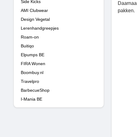
Side Kicks
Daarnaas
AMI Clubwear
pakken.
Design Vegetal
Lerenhandgreepjes
Roam-on
Buitiqo
Elpumps BE
FIRA Wonen
Boombuy.nl
Travelpro
BarbecueShop
I-Mania BE