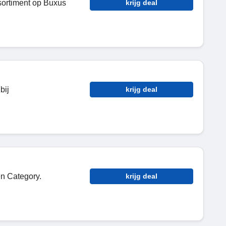
ortiment op Buxus
krijg deal
bij
krijg deal
n Category.
krijg deal