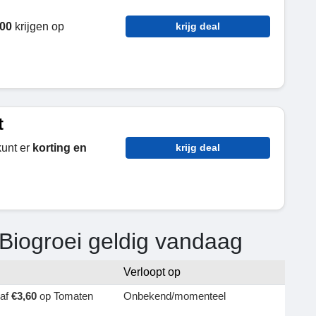
,00
krijgen op
krijg deal
t
kunt er
korting en
krijg deal
Biogroei geldig vandaag
Verloopt op
naf
€3,60
op Tomaten
Onbekend/momenteel