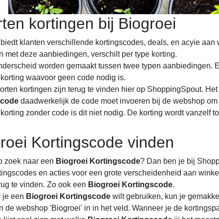
ten kortingen bij Biogroei
 biedt klanten verschillende kortingscodes, deals, en acyie aan
n met deze aanbiedingen, verschilt per type korting.
nderscheid worden gemaakt tussen twee typen aanbiedingen. 
 korting waavoor geen code nodig is.
orten kortingen zijn terug te vinden hier op ShoppingSpout. Het 
scode
daadwerkelijk de code moet invoeren bij de webshop om va
korting zonder code is dit niet nodig. De korting wordt vanzelf t
roei Kortingscode vinden
p zoek naar een
Biogroei Kortingscode
? Dan ben je bij Shop
rtingscodes en acties voor een grote verscheidenheid aan winke
erug te vinden. Zo ook een
Biogroei Kortingscode
.
 je een
Biogroei Kortingscode
wilt gebruiken, kun je gemakk
 de webshop 'Biogroei' in in het veld. Wanneer je de kortingsp