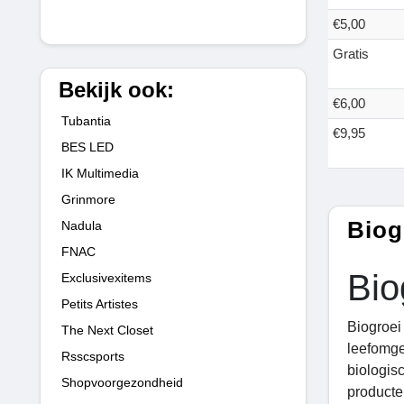
€5,00
Gratis
Bekijk ook:
€6,00
Tubantia
€9,95
BES LED
IK Multimedia
Grinmore
Biog
Nadula
FNAC
Bio
Exclusivexitems
Petits Artistes
Biogroei
The Next Closet
leefomge
Rsscsports
biologis
Shopvoorgezondheid
producten