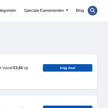
tegorieën
Speciale Evenementen
Blog
nt Vanaf
€3,60
op
krijg deal