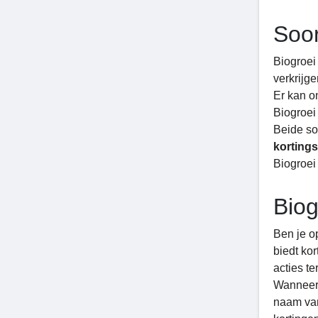
Soor
Biogroei
verkrijge
Er kan o
Biogroei
Beide so
korting
Biogroei 
Biog
Ben je o
biedt ko
acties t
Wanneer
naam van