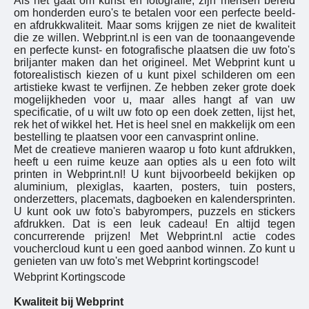
Als het gaat om kunst en fotografie, zijn mensen bereid
om honderden euro's te betalen voor een perfecte beeld-
en afdrukkwaliteit. Maar soms krijgen ze niet de kwaliteit
die ze willen. Webprint.nl is een van de toonaangevende
en perfecte kunst- en fotografische plaatsen die uw foto's
briljanter maken dan het origineel. Met Webprint kunt u
fotorealistisch kiezen of u kunt pixel schilderen om een
artistieke kwast te verfijnen. Ze hebben zeker grote doek
mogelijkheden voor u, maar alles hangt af van uw
specificatie, of u wilt uw foto op een doek zetten, lijst het,
rek het of wikkel het. Het is heel snel en makkelijk om een
bestelling te plaatsen voor een canvasprint online.
Met de creatieve manieren waarop u foto kunt afdrukken,
heeft u een ruime keuze aan opties als u een foto wilt
printen in Webprint.nl! U kunt bijvoorbeeld bekijken op
aluminium, plexiglas, kaarten, posters, tuin posters,
onderzetters, placemats, dagboeken en kalendersprinten.
U kunt ook uw foto's babyrompers, puzzels en stickers
afdrukken. Dat is een leuk cadeau! En altijd tegen
concurrerende prijzen! Met Webprint.nl actie codes
vouchercloud kunt u een goed aanbod winnen. Zo kunt u
genieten van uw foto's met Webprint kortingscode!
Webprint Kortingscode
Kwaliteit bij Webprint