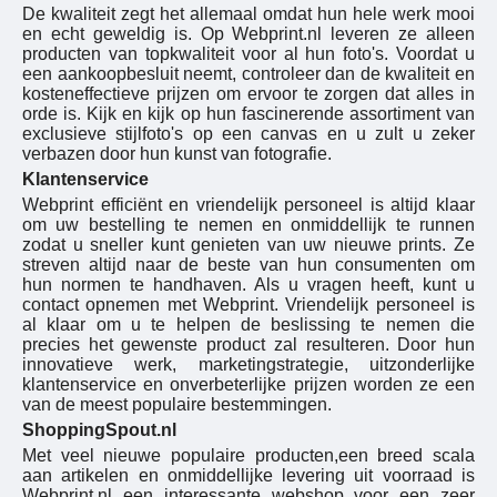
De kwaliteit zegt het allemaal omdat hun hele werk mooi
en echt geweldig is. Op Webprint.nl leveren ze alleen
producten van topkwaliteit voor al hun foto's. Voordat u
een aankoopbesluit neemt, controleer dan de kwaliteit en
kosteneffectieve prijzen om ervoor te zorgen dat alles in
orde is. Kijk en kijk op hun fascinerende assortiment van
exclusieve stijlfoto's op een canvas en u zult u zeker
verbazen door hun kunst van fotografie.
Klantenservice
Webprint efficiënt en vriendelijk personeel is altijd klaar
om uw bestelling te nemen en onmiddellijk te runnen
zodat u sneller kunt genieten van uw nieuwe prints. Ze
streven altijd naar de beste van hun consumenten om
hun normen te handhaven. Als u vragen heeft, kunt u
contact opnemen met Webprint. Vriendelijk personeel is
al klaar om u te helpen de beslissing te nemen die
precies het gewenste product zal resulteren. Door hun
innovatieve werk, marketingstrategie, uitzonderlijke
klantenservice en onverbeterlijke prijzen worden ze een
van de meest populaire bestemmingen.
ShoppingSpout.nl
Met veel nieuwe populaire producten,een breed scala
aan artikelen en onmiddellijke levering uit voorraad is
Webprint.nl een interessante webshop voor een zeer