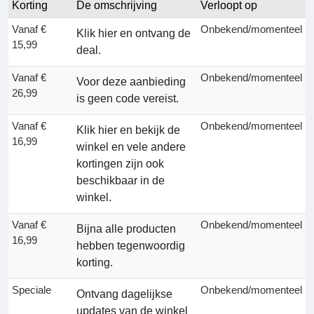
Korting
De omschrijving
Verloopt op
Vanaf €
Onbekend/momenteel
Klik hier en ontvang de
15,99
deal.
Vanaf €
Onbekend/momenteel
Voor deze aanbieding
26,99
is geen code vereist.
Vanaf €
Onbekend/momenteel
Klik hier en bekijk de
16,99
winkel en vele andere
kortingen zijn ook
beschikbaar in de
winkel.
Vanaf €
Onbekend/momenteel
Bijna alle producten
16,99
hebben tegenwoordig
korting.
Speciale
Onbekend/momenteel
Ontvang dagelijkse
updates van de winkel