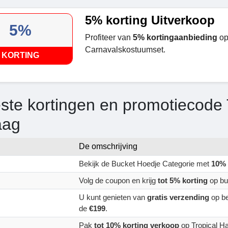
5% korting Uitverkoop
5%
Profiteer van
5% kortingaanbieding
o
Carnavalskostuumset.
KORTING
ste kortingen en promotiecode 
aag
De omschrijving
Bekijk de Bucket Hoedje Categorie met
10% 
Volg de coupon en krijg
tot 5% korting
op bu
U kunt genieten van
gratis verzending
op b
de
€199
.
Pak
tot 10% korting verkoop
op Tropical Ha