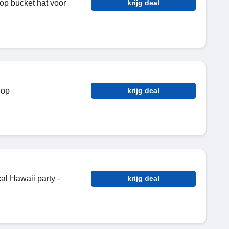
op bucket hat voor
krijg deal
op
krijg deal
al Hawaii party -
krijg deal