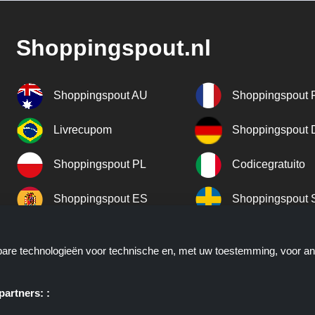
Shoppingspout.nl
Shoppingspout AU
Shoppingspout 
Livrecupom
Shoppingspout
Shoppingspout PL
Codicegratuito
Shoppingspout ES
Shoppingspout 
Shoppingspout UK
Shoppingspout 
kbare technologieën voor technische en, met uw toestemming, voor a
Shoppingspout NO
artners: :