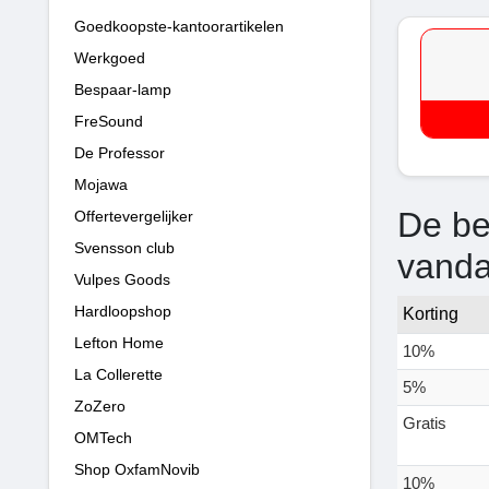
Goedkoopste-kantoorartikelen
Werkgoed
Bespaar-lamp
FreSound
De Professor
Mojawa
De be
Offertevergelijker
Svensson club
vand
Vulpes Goods
Hardloopshop
Korting
Lefton Home
10%
La Collerette
5%
ZoZero
Gratis
OMTech
Shop OxfamNovib
10%