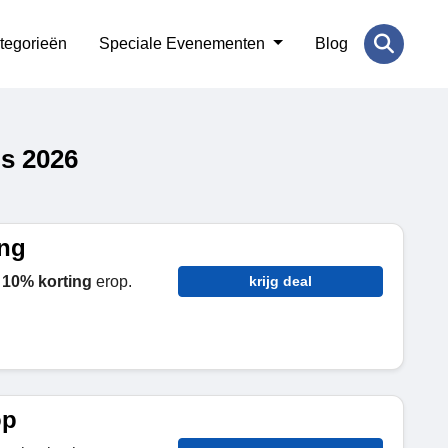
tegorieën
Speciale Evenementen
Blog
s 2026
ing
t
10% korting
erop.
krijg deal
op