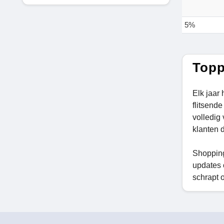
5%
Topp
Elk jaar
flitsend
volledig
klanten d
Shopping
updates 
schrapt 