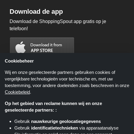
Download de app
Download de ShoppingSpout app gratis op je
telefoon!
Cookiebeheer
Wij en onze geselecteerde partners gebruiken cookies of
vergelijkbare technologieën voor technische en, met uw
toestemming, voor andere doeleinden zoals beschreven in onze
Cookiebeleid
.
Op het gebied van reclame kunnen wij en onze
geselecteerde partners: :
Shoppingspout.nl is een website die u deals, kortingen en kortingscodes
biedt; deze deals of aanbiedingen worden beschikbaar gesteld door
Gebruik
nauwkeurige geolocatiegegevens
verschillende affiliate netwerken. Shoppingspout.nl of zijn medewerkers
Gebruik
identificatietechnieken
via apparaatanalyse
maken geen deel uit van het bestelproces wanneer u een bestelling plaatst
via deze links, zij ontvangen enkel een commissie via deze links/deals.