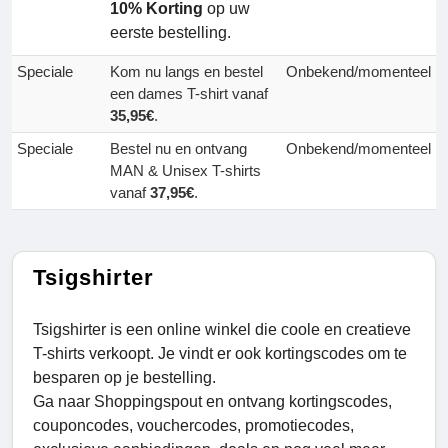
10% Korting
op uw
eerste bestelling.
Speciale
Kom nu langs en bestel
Onbekend/momenteel
een dames T-shirt vanaf
35,95€
.
Speciale
Bestel nu en ontvang
Onbekend/momenteel
MAN & Unisex T-shirts
vanaf
37,95€
.
Tsigshirter
Tsigshirter is een online winkel die coole en creatieve
T-shirts verkoopt. Je vindt er ook kortingscodes om te
besparen op je bestelling.
Ga naar Shoppingspout en ontvang kortingscodes,
couponcodes, vouchercodes, promotiecodes,