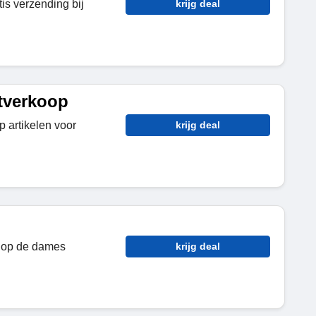
tis verzending bij
krijg deal
tverkoop
 artikelen voor
krijg deal
g op de dames
krijg deal