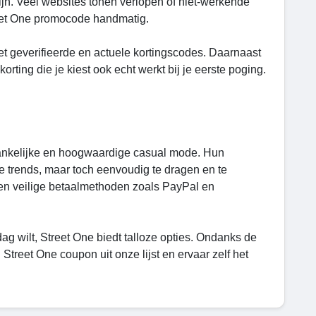
jn. Veel websites tonen verlopen of niet-werkende
reet One promocode handmatig.
et geverifieerde en actuele kortingscodes. Daarnaast
ting die je kiest ook echt werkt bij je eerste poging.
gankelijke en hoogwaardige casual mode. Hun
de trends, maar toch eenvoudig te dragen en te
 en veilige betaalmethoden zoals PayPal en
ag wilt, Street One biedt talloze opties. Ondanks de
Street One coupon uit onze lijst en ervaar zelf het