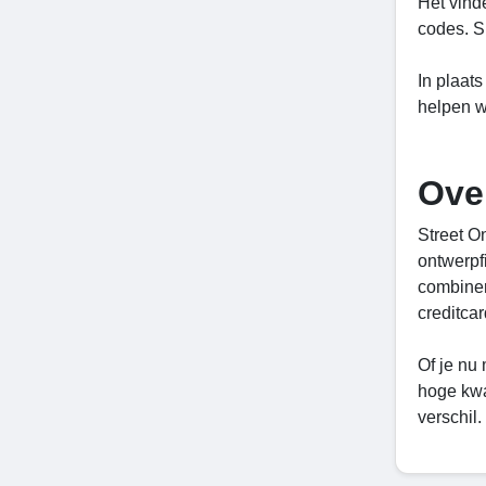
Het vind
codes. S
In plaat
helpen w
Ove
Street O
ontwerpfi
combiner
creditcar
Of je nu 
hoge kwal
verschil.