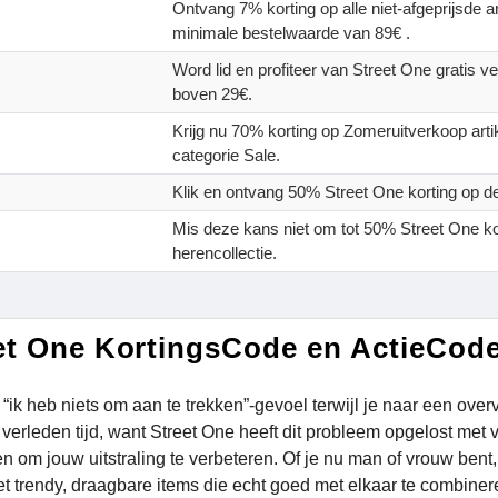
Ontvang 7% korting op alle niet-afgeprijsde a
minimale bestelwaarde van 89€ .
Word lid en profiteer van Street One gratis ve
boven 29€.
Krijg nu 70% korting op Zomeruitverkoop art
categorie Sale.
Klik en ontvang 50% Street One korting op de
Mis deze kans niet om tot 50% Street One kor
herencollectie.
et One KortingsCode en ActieCod
 “ik heb niets om aan te trekken”-gevoel terwijl je naar een over
verleden tijd, want Street One heeft dit probleem opgelost met v
n om jouw uitstraling te verbeteren. Of je nu man of vrouw bent,
met trendy, draagbare items die echt goed met elkaar te combiner