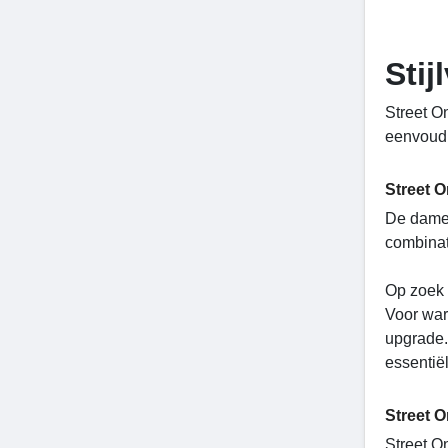
Stij
Street On
eenvoudi
Street 
De damesc
combinat
Op zoek 
Voor war
upgrade.
essentiël
Street O
Street O