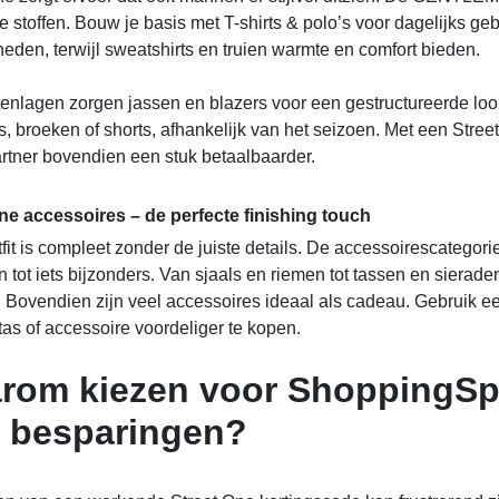
 stoffen. Bouw je basis met T-shirts & polo’s voor dagelijks ge
eden, terwijl sweatshirts en truien warmte en comfort bieden.
tenlagen zorgen jassen en blazers voor een gestructureerde look
s, broeken of shorts, afhankelijk van het seizoen. Met een Stre
artner bovendien een stuk betaalbaarder.
ne accessoires – de perfecte finishing touch
fit is compleet zonder de juiste details. De accessoirescategori
n tot iets bijzonders. Van sjaals en riemen tot tassen en sierad
n. Bovendien zijn veel accessoires ideaal als cadeau. Gebruik e
tas of accessoire voordeliger te kopen.
rom kiezen voor ShoppingSpo
 besparingen?