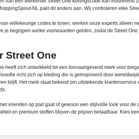
en van een werkende Street One kortingscode kan frustrerend zi
hoppingSpout-NL pakt dit anders aan. Wij controleren elke St
s van willekeurige codes te tonen, werken onze experts alleen m
e je begrijpen welke voorwaarden gelden, zodat de Street One kor
r Street One
ne heeft zich ontwikkeld tot een toonaangevend merk voor toe
losofie richt zich op kleding die is geïnspireerd door wereldwij
en blijft. Het merk staat bekend om uitstekende klantenservice
ds.
met vrienden op pad gaat of gewoon een stijlvolle look voor de d
iteit en premium stoffen blijven de prijzen betaalbaar. Kies een 