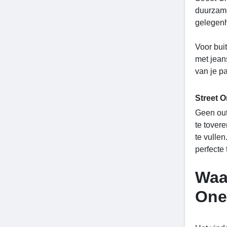
duurzame
gelegenh
Voor bui
met jean
van je p
Street O
Geen out
te tovere
te vulle
perfecte 
Waa
One