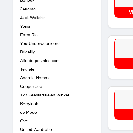
Berlook
24uomo
V
Jack Wolfskin
Yoins
Farm Rio
YourUnderwearStore
Bridelily
Alfredogonzales.com
TexTale
Android Homme
Copper Joe
123 Feestartikelen Winkel
Berrylook
e5 Mode
Ove
United Wardrobe