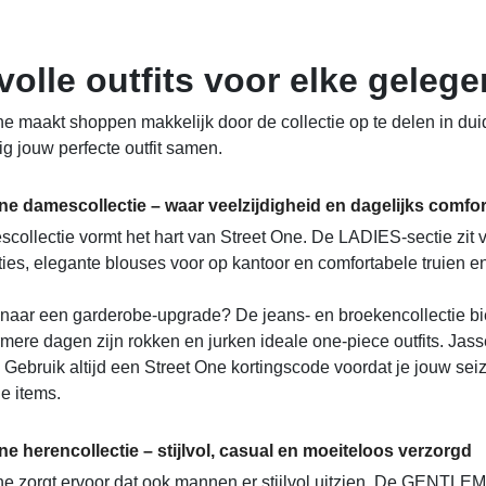
lvolle outfits voor elke gele
e maakt shoppen makkelijk door de collectie op te delen in duide
g jouw perfecte outfit samen.
One damescollectie – waar veelzijdigheid en dagelijks com
ollectie vormt het hart van Street One. De LADIES-sectie zit vol
ies, elegante blouses voor op kantoor en comfortabele truien e
naar een garderobe-upgrade? De jeans- en broekencollectie bie
mere dagen zijn rokken en jurken ideale one-piece outfits. Jasse
 Gebruik altijd een Street One kortingscode voordat je jouw s
e items.
ne herencollectie – stijlvol, casual en moeiteloos verzorgd
ne zorgt ervoor dat ook mannen er stijlvol uitzien. De GENTLEM