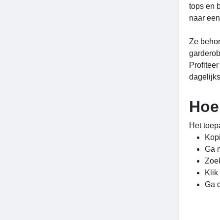
tops en 
naar een
Ze behor
garderob
Profitee
dagelijks
Hoe
Het toep
Kopi
Ga n
Zoek
Klik
Ga d