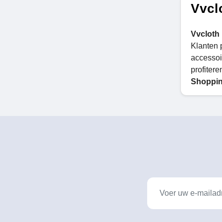
Vvcl
Vvcloth
Klanten p
accessoir
profitere
Shoppin