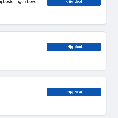
ij bestellingen boven
krijg deal
krijg deal
krijg deal