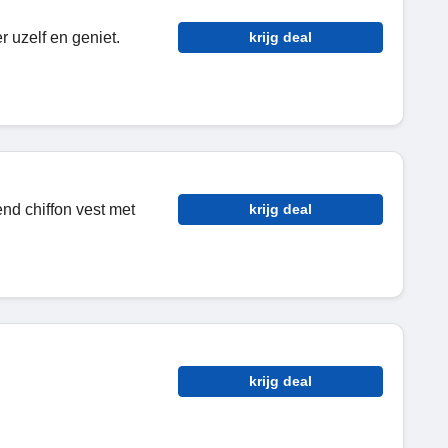
r uzelf en geniet.
krijg deal
end chiffon vest met
krijg deal
krijg deal