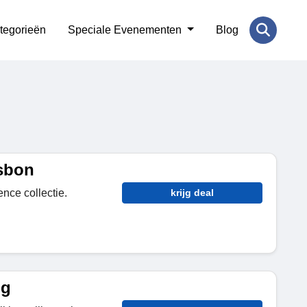
tegorieën
Speciale Evenementen
Blog
gsbon
nce collectie.
krijg deal
ng