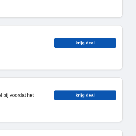
krijg deal
 bij voordat het
krijg deal