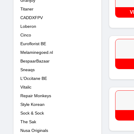
Granjoy
Titaner
V
CADDXFPV
Loberon
Cinco
Euroflorist BE
Melaminegoed.nl
BespaarBazaar
Sneaqs
L'Occitane BE
Vitalic
Repair Monkeys
Style Korean
Sock & Sock
The Sak
Nusa Originals