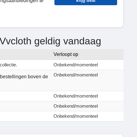
tingsaanbiedingen te
krijg deal
Vvcloth geldig vandaag
Verloopt op
ollectie.
Onbekend/momenteel
Onbekend/momenteel
 bestellingen boven de
Onbekend/momenteel
Onbekend/momenteel
Onbekend/momenteel