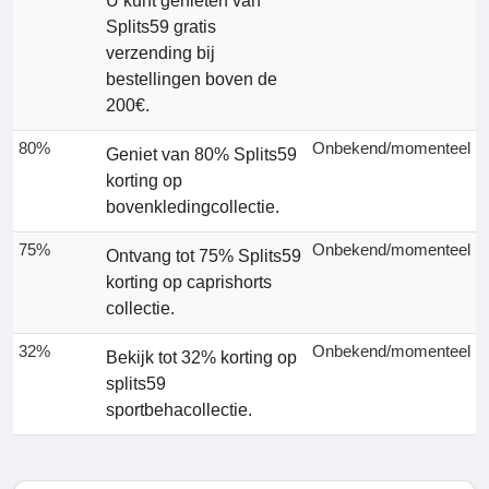
U kunt genieten van
Splits59 gratis
verzending bij
bestellingen boven de
200€.
80%
Onbekend/momenteel
Geniet van 80% Splits59
korting op
bovenkledingcollectie.
75%
Onbekend/momenteel
Ontvang tot 75% Splits59
korting op caprishorts
collectie.
32%
Onbekend/momenteel
Bekijk tot 32% korting op
splits59
sportbehacollectie.