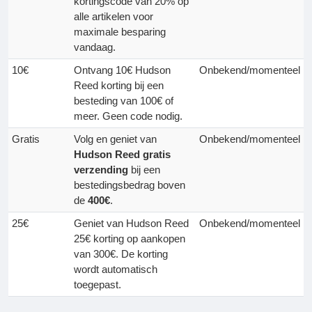
kortingscode van 20% op
alle artikelen voor
maximale besparing
vandaag.
10€
Ontvang 10€ Hudson
Onbekend/momenteel
Reed korting bij een
besteding van 100€ of
meer. Geen code nodig.
Gratis
Volg en geniet van
Onbekend/momenteel
Hudson Reed
gratis
verzending
bij een
bestedingsbedrag boven
de
400€
.
25€
Geniet van Hudson Reed
Onbekend/momenteel
25€ korting op aankopen
van 300€. De korting
wordt automatisch
toegepast.