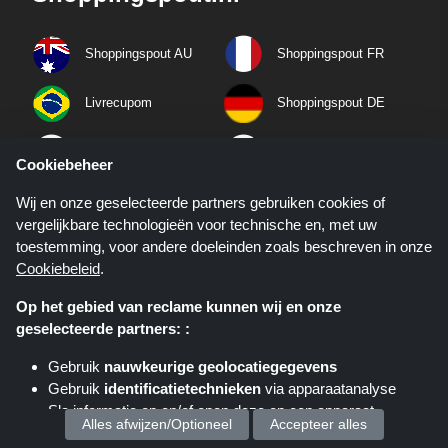
Shoppingspout AU
Shoppingspout FR
Livrecupom
Shoppingspout DE
Shoppingspout PL
Codicegratuito
Cookiebeheer
Shoppingspout ES
Shoppingspout SE
Wij en onze geselecteerde partners gebruiken cookies of
vergelijkbare technologieën voor technische en, met uw
toestemming, voor andere doeleinden zoals beschreven in onze
Shoppingspout UK
Shoppingspout PT
Cookiebeleid
.
Shoppingspout NO
Op het gebied van reclame kunnen wij en onze
geselecteerde partners: :
Download de app
Gebruik
nauwkeurige geolocatiegegevens
Gebruik
identificatietechnieken
via apparaatanalyse
Download de ShoppingSpout app gratis op je
Sla informatie op en/of open deze op een apparaat
telefoon!
Alles afwijzen/Optioneel
Accepteer alles