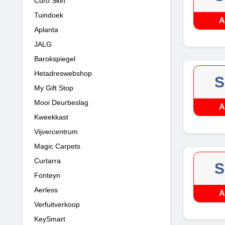
Curo Skin
Tuindoek
A
Aplanta
JALG
Barokspiegel
Hetadreswebshop
S
My Gift Stop
Mooi Deurbeslag
A
Kweekkast
Vijvercentrum
Magic Carpets
Curtarra
S
Fonteyn
Aerless
A
Verfuitverkoop
KeySmart