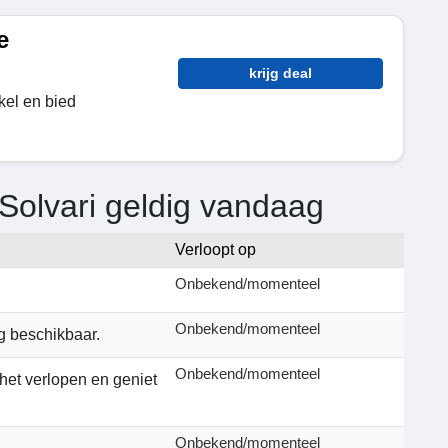
e
krijg deal
kel en bied
Solvari geldig vandaag
Verloopt op
Onbekend/momenteel
Onbekend/momenteel
g beschikbaar.
Onbekend/momenteel
et verlopen en geniet
Onbekend/momenteel