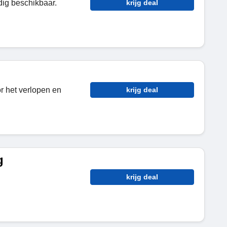
dig beschikbaar.
krijg deal
 het verlopen en
krijg deal
g
krijg deal