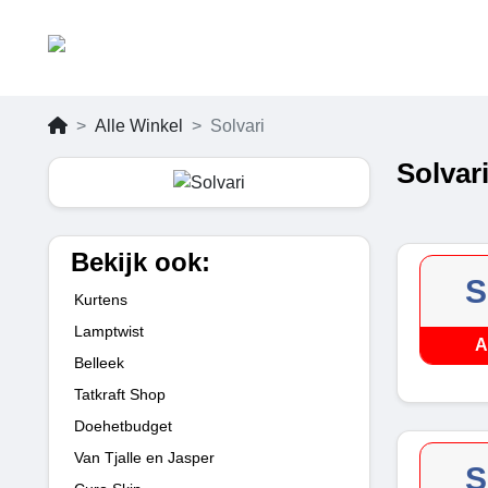
Alle Winkel
Solvari
Solvar
Bekijk ook:
S
Kurtens
Lamptwist
A
Belleek
Tatkraft Shop
Doehetbudget
Van Tjalle en Jasper
S