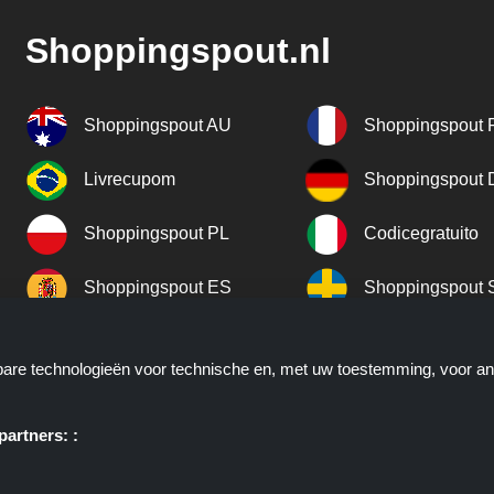
Shoppingspout.nl
Shoppingspout AU
Shoppingspout 
Livrecupom
Shoppingspout
Shoppingspout PL
Codicegratuito
Shoppingspout ES
Shoppingspout 
Shoppingspout UK
Shoppingspout 
kbare technologieën voor technische en, met uw toestemming, voor a
Shoppingspout NO
artners: :