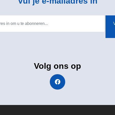
Vul je e-mailadres in
V
Volg ons op