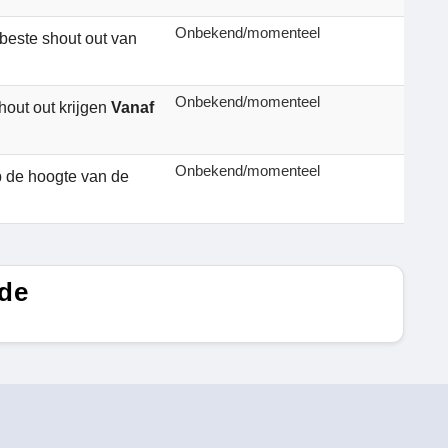
Onbekend/momenteel
beste shout out van
Onbekend/momenteel
out out krijgen
Vanaf
Onbekend/momenteel
op de hoogte van de
ode