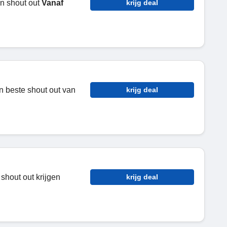
en shout out
Vanaf
krijg deal
n beste shout out van
krijg deal
hout out krijgen
krijg deal