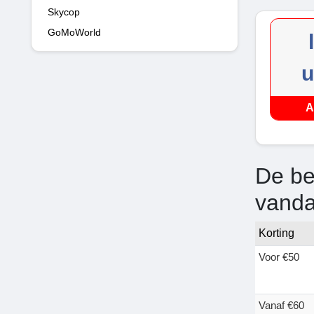
Skycop
GoMoWorld
u
A
De be
vand
Korting
Voor €50
Vanaf €60