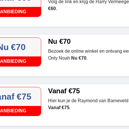
Volg de link en krijg de Harry Vermeeg
€60
.
ANBIEDING
Nu €70
Nu €70
Bezoek de online winkel en ontvang ee
Only Noah
Nu €70
.
ANBIEDING
Vanaf €75
anaf €75
Hier kun je de Raymond van Barneveld s
Vanaf €75
.
ANBIEDING