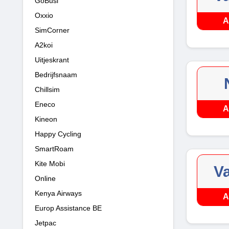
GoBusi
Oxxio
A
SimCorner
A2koi
Uitjeskrant
Bedrijfsnaam
Chillsim
Eneco
A
Kineon
Happy Cycling
SmartRoam
Kite Mobi
V
Online
Kenya Airways
A
Europ Assistance BE
Jetpac