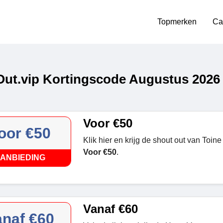
Topmerken
Ca
ut.vip Kortingscode Augustus 2026
Voor €50
oor €50
Klik hier en krijg de shout out van Toin
Voor €50
.
ANBIEDING
Vanaf €60
anaf €60