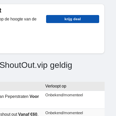
t
f op de hoogte van de
krijg deal
ShoutOut.vip geldig
Verloopt op
Onbekend/momenteel
 van Peperstraten
Voor
Onbekend/momenteel
 shout out
Vanaf €60
.