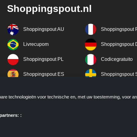
Shoppingspout.nl
Shoppingspout AU
Shoppingspout 
Livrecupom
Shoppingspout
Shoppingspout PL
Codicegratuito
Shoppingspout ES
Shoppingspout 
Shoppingspout UK
Shoppingspout 
kbare technologieën voor technische en, met uw toestemming, voor a
Shoppingspout NO
artners: :