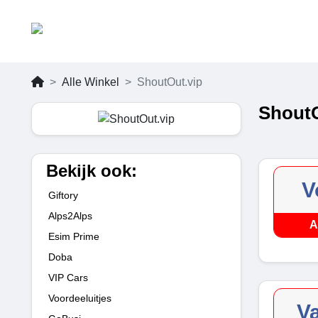
Alle Winkel
ShoutOut.vip
ShoutO
Bekijk ook:
V
Giftory
Alps2Alps
A
Esim Prime
Doba
VIP Cars
Voordeeluitjes
V