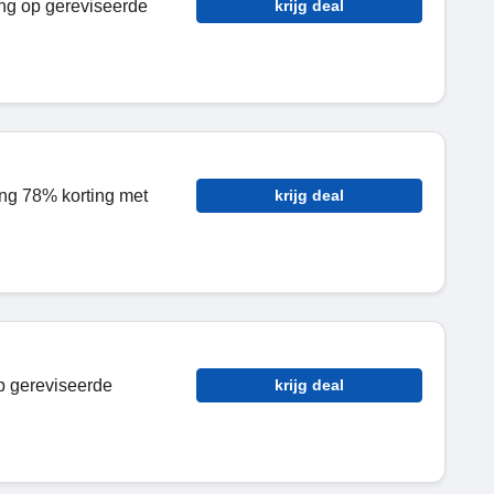
ng op gereviseerde
krijg deal
ang 78% korting met
krijg deal
 gereviseerde
krijg deal