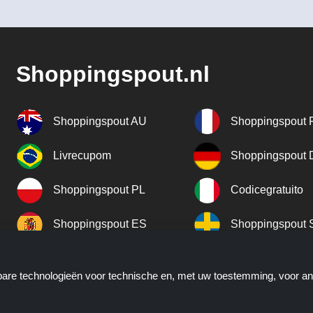
Shoppingspout.nl
Shoppingspout AU
Shoppingspout 
Livrecupom
Shoppingspout
Shoppingspout PL
Codicegratuito
Shoppingspout ES
Shoppingspout 
Shoppingspout UK
Shoppingspout 
kbare technologieën voor technische en, met uw toestemming, voor a
Shoppingspout NO