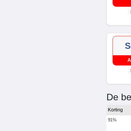
S
A
De be
Korting
91%