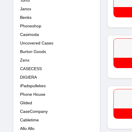
Torro
Janox
Benks
Phoneshop
Casimoda
Uncovered Cases
Burton Goods
Zenx
CASECESS
DIGIERA
iPadspullekes
Phone House
Glided
CaseCompany
Cabletime
Allo Allo