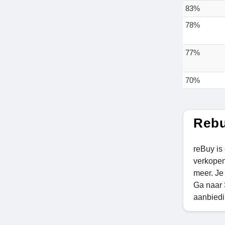
83%
78%
77%
70%
Rebu
reBuy is
verkopen
meer. Je 
Ga naar 
aanbiedi