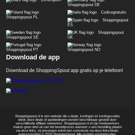
Shoppingspout DE
Codicegratuito
Shoppingspout PL
Shoppingspout
ES
Shoppingspout
Shoppingspout SE
UK
Shoppingspout PT
Shoppingspout NO
Download de app
Download de ShoppingSpout app gratis op je telefoon!
Shoppingspout.nl is een website die u deals, kortingen en kortingscodes
biedt; deze deals of aanbiedingen worden beschikbaar gesteld door
verschillende affiliate netwerken. Shoppingspout.nl of zijn medewerkers
maken geen deel uit van het bestelproces wanneer u een bestelling plaatst
via deze links, zij ontvangen enkel een commissie via deze links/deals.
auteursrechten © 2026 ShoppingSpout. Alle rechten voorbehouden.