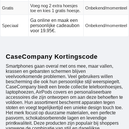
Voeg nog 2 extra hoesjes
Gratis
Onbekend/momenteel
toe en kies 1 gratis hoesje.
Ga online en maak een
Speciaal
persoonlijke cadeaubon
Onbekend/momenteel
voor 19.95€.
CaseCompany Kortingscode
Smartphones gaan overal met ons mee, maar vallen,
krassen en gebarsten schermen blijven
veelvoorkomende problemen. Veel gebruikers willen
bescherming die ook hun persoonlijke stijl weerspiegelt.
CaseCompany biedt een brede collectie telefoonhoesjes,
laptophoezen, AirPods covers en personaliseerbare
accessoires die zijn ontworpen om aan deze behoeften te
voldoen. Hun assortiment beschermt apparaten tegen
stoten en voegt tegelijkertijd een unieke design touch toe.
Het merk focust op duurzame materialen, een perfecte
pasvorm, schokabsorberende lagen en levendige
printkwaliteit. Deze producten zijn populair bij shoppers
vanwege de combinatie van stijl en dagelijkse