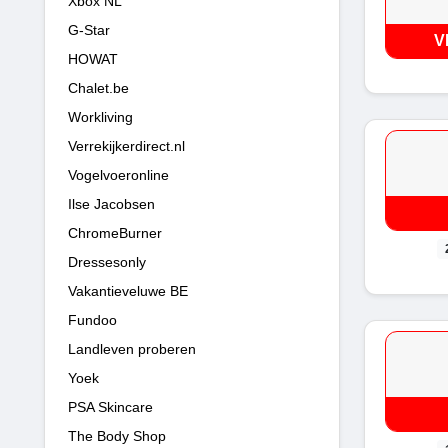
Xbox NL
G-Star
V
HOWAT
Chalet.be
Workliving
Verrekijkerdirect.nl
Vogelvoeronline
Ilse Jacobsen
ChromeBurner
Dressesonly
Vakantieveluwe BE
Fundoo
Landleven proberen
Yoek
PSA Skincare
The Body Shop