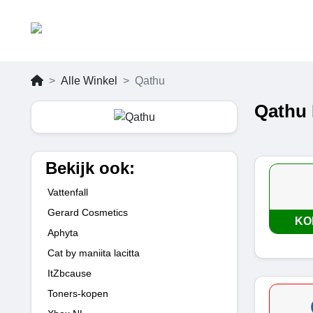
Alle Winkel
Qathu
Qathu 
Bekijk ook:
Vattenfall
Gerard Cosmetics
KO
Aphyta
Cat by maniita lacitta
ItZbcause
Toners-kopen