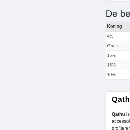
De be
Korting
4%
Gratis
15%
15%
10%
Qath
Qathu
i
accessoi
profitere