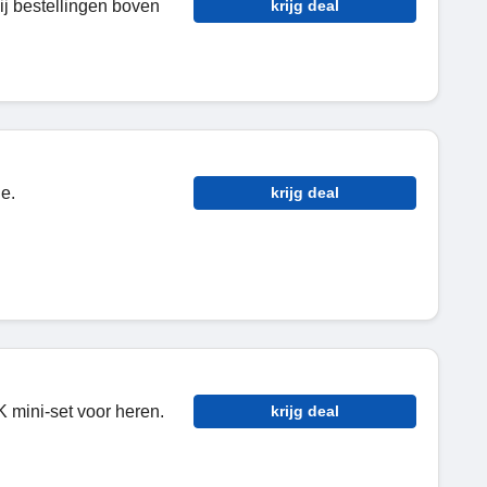
ij bestellingen boven
krijg deal
e.
krijg deal
 mini-set voor heren.
krijg deal