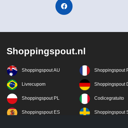
Shoppingspout.nl
Shoppingspout AU
Shoppingspout 
Livrecupom
Shoppingspout
Shoppingspout PL
Codicegratuito
Shoppingspout ES
Shoppingspout 
Shoppingspout UK
Shoppingspout 