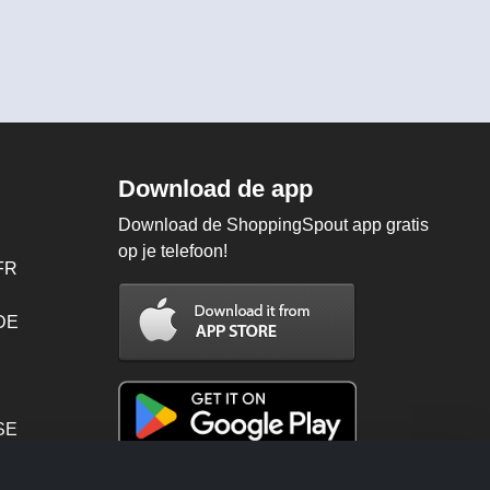
Download de app
Download de ShoppingSpout app gratis
op je telefoon!
FR
 DE
SE
PT