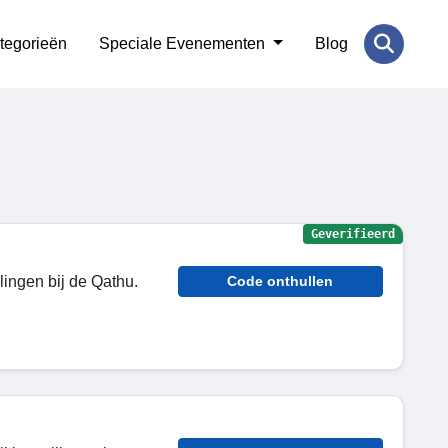
tegorieën
Speciale Evenementen
Blog
Geverifieerd
lingen bij de Qathu.
Code onthullen