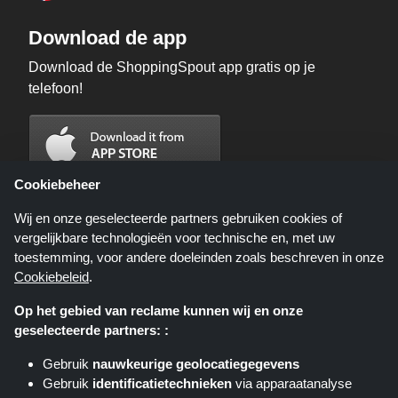
Download de app
Download de ShoppingSpout app gratis op je
telefoon!
Cookiebeheer
Wij en onze geselecteerde partners gebruiken cookies of
vergelijkbare technologieën voor technische en, met uw
toestemming, voor andere doeleinden zoals beschreven in onze
Cookiebeleid
.
Op het gebied van reclame kunnen wij en onze
geselecteerde partners: :
Shoppingspout.nl is een website die u deals, kortingen en kortingscodes
biedt; deze deals of aanbiedingen worden beschikbaar gesteld door
Gebruik
nauwkeurige geolocatiegegevens
verschillende affiliate netwerken. Shoppingspout.nl of zijn medewerkers
Gebruik
identificatietechnieken
via apparaatanalyse
maken geen deel uit van het bestelproces wanneer u een bestelling plaatst
via deze links, zij ontvangen enkel een commissie via deze links/deals.