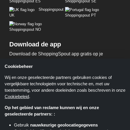
Shoppingspout ES
Shoppingspout SE
Shoppingspout
UK
Shoppingspout PT
Shoppingspout NO
Download de app
Download de ShoppingSpout app gratis op je
telefoon!
Cookiebeheer
Wij en onze geselecteerde partners gebruiken cookies of
vergelijkbare technologieën voor technische en, met uw
toestemming, voor andere doeleinden zoals beschreven in onze
Cookiebeleid
.
Op het gebied van reclame kunnen wij en onze
geselecteerde partners: :
Shoppingspout.nl is een website die u deals, kortingen en kortingscodes
biedt; deze deals of aanbiedingen worden beschikbaar gesteld door
Gebruik
nauwkeurige geolocatiegegevens
verschillende affiliate netwerken. Shoppingspout.nl of zijn medewerkers