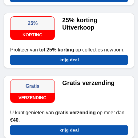
25% korting
25%
Uitverkoop
KORTING
Profiteer van
tot 25% korting
op collecties newborn.
krijg deal
Gratis verzending
Gratis
VERZENDING
U kunt genieten van
gratis verzending
op meer dan
€40
.
krijg deal