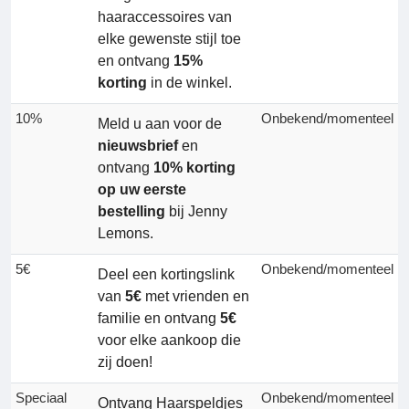
haaraccessoires van
elke gewenste stijl toe
en ontvang
15%
korting
in de winkel.
10%
Onbekend/momenteel
Meld u aan voor de
nieuwsbrief
en
ontvang
10% korting
op uw eerste
bestelling
bij Jenny
Lemons.
5€
Onbekend/momenteel
Deel een kortingslink
van
5€
met vrienden en
familie en ontvang
5€
voor elke aankoop die
zij doen!
Speciaal
Onbekend/momenteel
Ontvang Haarspeldjes