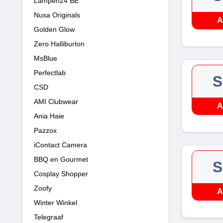
Lampen24 BE
Nusa Originals
A
Golden Glow
Zero Halliburton
MsBlue
Perfectlab
S
CSD
AMI Clubwear
A
Ania Haie
Pazzox
iContact Camera
BBQ en Gourmet
S
Cosplay Shopper
Zoofy
A
Winter Winkel
Telegraaf