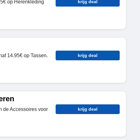
95€ op Herenkleding
krijg deal
naf 14.95€ op Tassen.
krijg deal
eren
n de Accessoires voor
krijg deal