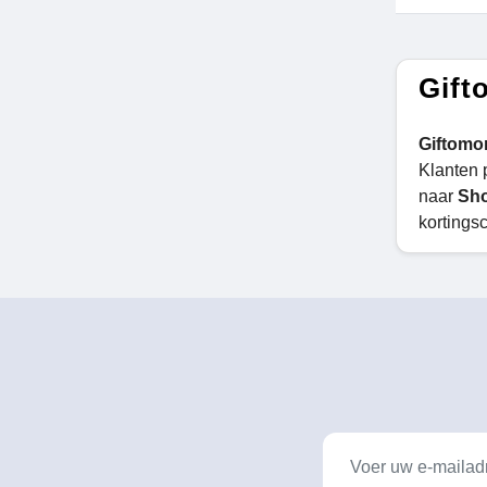
Gift
Giftomo
Klanten p
naar
Sho
kortings