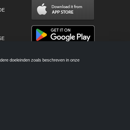
 DE
SE
PT
ndere doeleinden zoals beschreven in onze
en worden beschikbaar gesteld door
telproces wanneer u een bestelling
als.