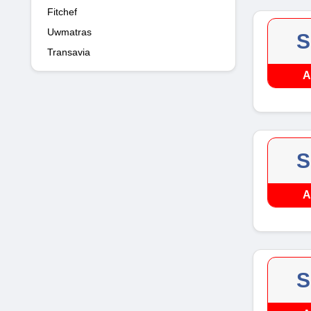
Fitchef
Uwmatras
S
Transavia
A
S
A
S