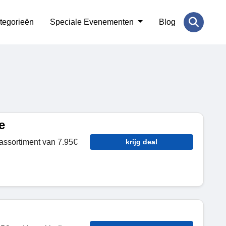
tegorieën
Speciale Evenementen
Blog
e
assortiment van 7.95€
krijg deal