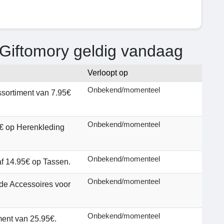
 Giftomory geldig vandaag
Verloopt op
Onbekend/momenteel
sortiment van 7.95€
Onbekend/momenteel
€ op Herenkleding
Onbekend/momenteel
af 14.95€ op Tassen.
Onbekend/momenteel
de Accessoires voor
Onbekend/momenteel
ment van 25.95€.