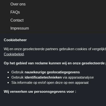
Over ons
FAQs
Contact
Impressum
Cookiebeheer
Wij en onze geselecteerde partners gebruiken cookies of vergelij
Cookiebeleid
.
Op het gebied van reclame kunnen wij en onze geselecteerde p
Gebruik
nauwkeurige geolocatiegegevens
Gebruik
identificatietechnieken
via apparaatanalyse
Sla informatie op en/of open deze op een apparaat
Shoppingspout.nl is een website d
verschillende affiliate netwerken
Wij verwerken uw persoonsgegevens voor :
pla
Gepersonaliseerde advertenties en content aanbieden
De effectiviteit van advertenties en content meten