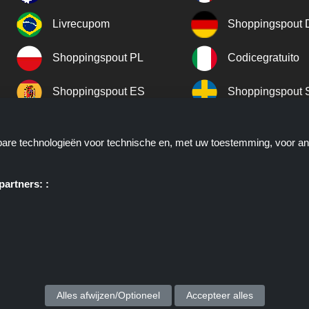
Livrecupom
Shoppingspout
Shoppingspout PL
Codicegratuito
Shoppingspout ES
Shoppingspout 
Shoppingspout UK
Shoppingspout 
kbare technologieën voor technische en, met uw toestemming, voor a
Shoppingspout NO
artners: :
ie u deals, kortingen en kortingscodes biedt; deze deals of aanbieding
. Shoppingspout.nl of zijn medewerkers maken geen deel uit van het bes
atst via deze links, zij ontvangen enkel een commissie via deze links/de
auteursrechten © 2026 ShoppingSpout. Alle rechten voorbehouden.
Alles afwijzen/Optioneel
Accepteer alles