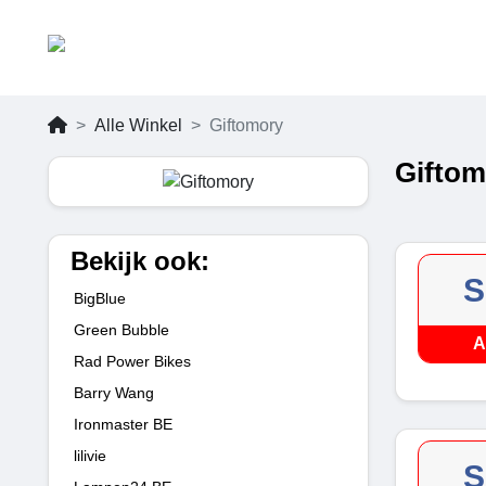
Alle Winkel
Giftomory
Giftom
Bekijk ook:
S
BigBlue
Green Bubble
A
Rad Power Bikes
Barry Wang
Ironmaster BE
lilivie
S