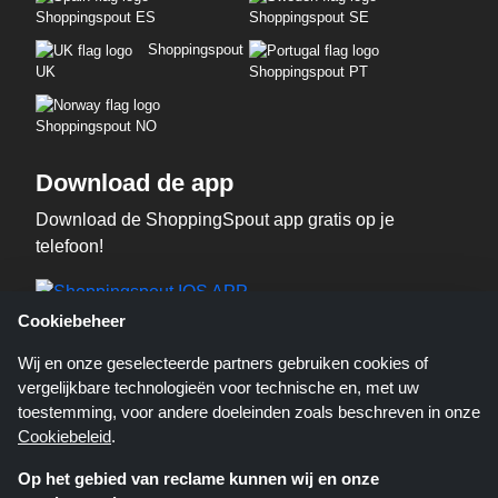
Shoppingspout ES
Shoppingspout SE
Shoppingspout
UK
Shoppingspout PT
Shoppingspout NO
Download de app
Download de ShoppingSpout app gratis op je
telefoon!
Cookiebeheer
Wij en onze geselecteerde partners gebruiken cookies of
vergelijkbare technologieën voor technische en, met uw
toestemming, voor andere doeleinden zoals beschreven in onze
Cookiebeleid
.
Shoppingspout.nl is een website die u deals, kortingen en kortingscodes
Op het gebied van reclame kunnen wij en onze
biedt; deze deals of aanbiedingen worden beschikbaar gesteld door
verschillende affiliate netwerken. Shoppingspout.nl of zijn medewerkers