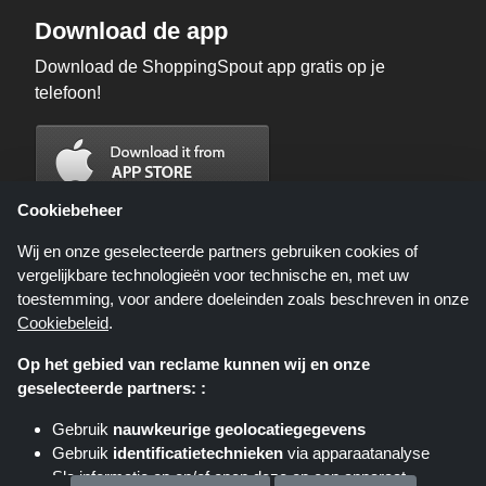
Download de app
Download de ShoppingSpout app gratis op je
telefoon!
Cookiebeheer
Wij en onze geselecteerde partners gebruiken cookies of
vergelijkbare technologieën voor technische en, met uw
toestemming, voor andere doeleinden zoals beschreven in onze
Cookiebeleid
.
Op het gebied van reclame kunnen wij en onze
geselecteerde partners: :
Shoppingspout.nl is een website die u deals, kortingen en kortingscodes
biedt; deze deals of aanbiedingen worden beschikbaar gesteld door
Gebruik
nauwkeurige geolocatiegegevens
verschillende affiliate netwerken. Shoppingspout.nl of zijn medewerkers
Gebruik
identificatietechnieken
via apparaatanalyse
maken geen deel uit van het bestelproces wanneer u een bestelling plaatst
via deze links, zij ontvangen enkel een commissie via deze links/deals.
Sla informatie op en/of open deze op een apparaat