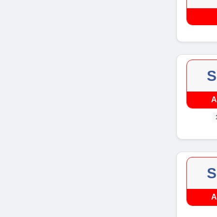
S
A
S
A