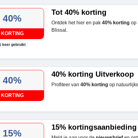
Tot 40% korting
40%
Ontdek het hier en pak
40% korting
op 
Blissal.
KORTING
1 keer gebruikt
40% korting Uitverkoop
40%
Profiteer van
40% korting
op natuurlijk
KORTING
15% kortingsaanbieding
15%
Meld je aan voor de
nieuwsbrief
en on