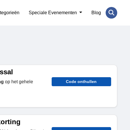
tegorieën
Speciale Evenementen
Blog
ssal
ng
op het gehele
Code onthullen
korting