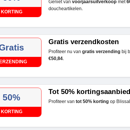
Geniet van
voorjaarsuitverkoop
met
6
doucheartikelen.
KORTING
Gratis verzendkosten
Gratis
Profiteer nu van
gratis verzending
bij 
€50,84
.
ERZENDING
Tot 50% kortingsaanbie
50%
Profiteer van
tot 50% korting
op Blissa
KORTING