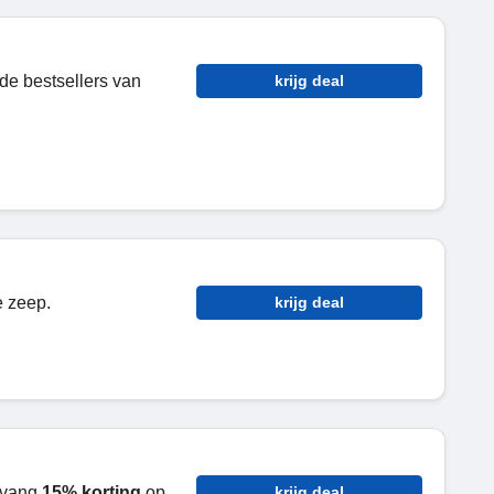
de bestsellers van
krijg deal
e zeep.
krijg deal
tvang
15% korting
op
krijg deal