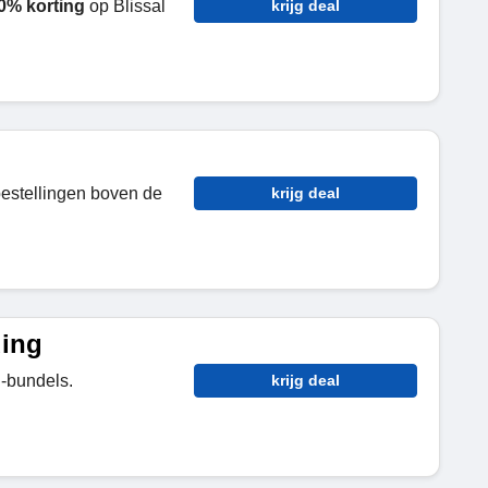
0% korting
op Blissal
krijg deal
bestellingen boven de
krijg deal
ding
l-bundels.
krijg deal