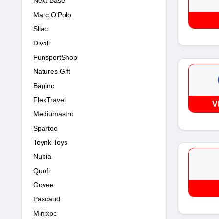
Next Base
Marc O'Polo
Sllac
Divali
FunsportShop
Natures Gift
Baginc
FlexTravel
V
Mediumastro
Spartoo
Toynk Toys
Nubia
Quofi
Govee
Pascaud
Minixpc