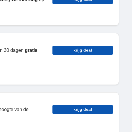
nen 30 dagen
gratis
krijg deal
 hoogte van de
krijg deal