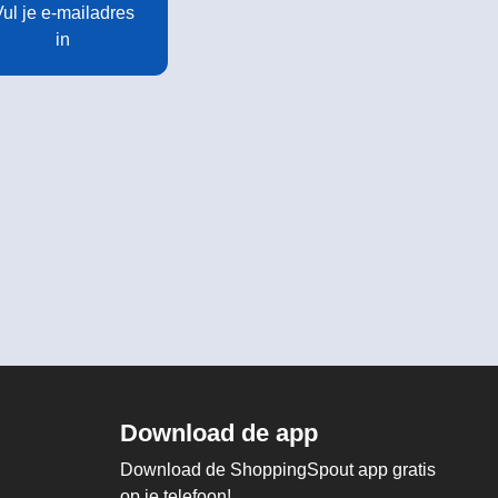
ul je e-mailadres
in
Download de app
Download de ShoppingSpout app gratis
op je telefoon!