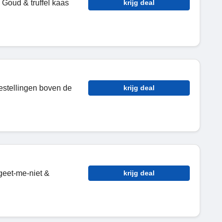
Goud & truffel kaas
krijg deal
estellingen boven de
krijg deal
eet-me-niet &
krijg deal