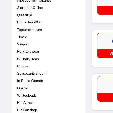
Allesvoormijnvakantie
SierbetonOnline
Quizstrijd
HomedepotXXL
Toptuincentrum
Timex
Vingino
Fork Eyewear
V
Culinary Teas
Coolzy
Spysecurityshop.nl
In Front Women
Oukitel
Whitecloudz
Hat Attack
FR Fanshop