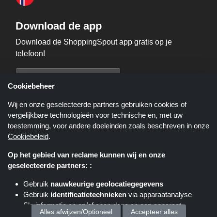
Download de app
Download de ShoppingSpout app gratis op je
telefoon!
Cookiebeheer
Wij en onze geselecteerde partners gebruiken cookies of
vergelijkbare technologieën voor technische en, met uw
toestemming, voor andere doeleinden zoals beschreven in onze
Cookiebeleid
.
Op het gebied van reclame kunnen wij en onze
geselecteerde partners: :
Gebruik
nauwkeurige geolocatiegegevens
Shoppingspout.nl is een website die u deals, kortingen en kortingscodes
Gebruik
identificatietechnieken
via apparaatanalyse
biedt; deze deals of aanbiedingen worden beschikbaar gesteld door
Sla informatie op en/of open deze op een apparaat
verschillende affiliate netwerken. Shoppingspout.nl of zijn medewerkers
Alles afwijzen/Optioneel
Accepteer alles
maken geen deel uit van het bestelproces wanneer u een bestelling plaatst