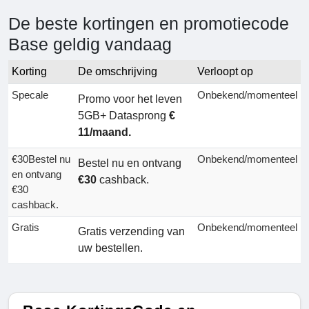
De beste kortingen en promotiecode
Base geldig vandaag
Korting
De omschrijving
Verloopt op
Specale
Onbekend/momenteel
Promo voor het leven
5GB+ Datasprong
€
11/maand.
€30Bestel nu
Onbekend/momenteel
Bestel nu en ontvang
en ontvang
€30
cashback.
€30
cashback.
Gratis
Onbekend/momenteel
Gratis verzending van
uw bestellen.