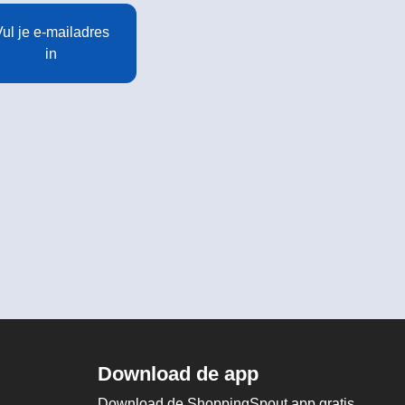
ul je e-mailadres
in
Download de app
Download de ShoppingSpout app gratis