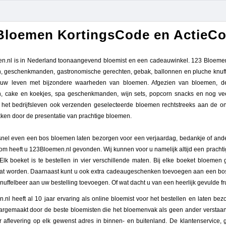
Bloemen KortingsCode en ActieC
n.nl is in Nederland toonaangevend bloemist en een cadeauwinkel. 123 Bloemen 
n, geschenkmanden, gastronomische gerechten, gebak, ballonnen en pluche knuffe
uw leven met bijzondere waarheden van bloemen. Afgezien van bloemen, de 
n, cake en koekjes, spa geschenkmanden, wijn sets, popcorn snacks en nog ve
 het bedrijfsleven ook verzenden geselecteerde bloemen rechtstreeks aan de o
ken door de presentatie van prachtige bloemen.
snel even een bos bloemen laten bezorgen voor een verjaardag, bedankje of ander
om heeft u 123Bloemen.nl gevonden. Wij kunnen voor u namelijk altijd een pracht
Elk boeket is te bestellen in vier verschillende maten. Bij elke boeket bloeme
at worden. Daarnaast kunt u ook extra cadeaugeschenken toevoegen aan een bos bl
nuffelbeer aan uw bestelling toevoegen. Of wat dacht u van een heerlijk gevulde f
.nl heeft al 10 jaar ervaring als online bloemist voor het bestellen en laten 
argemaakt door de beste bloemisten die het bloemenvak als geen ander verstaan. 
aflevering op elk gewenst adres in binnen- en buitenland. De klantenservice, g