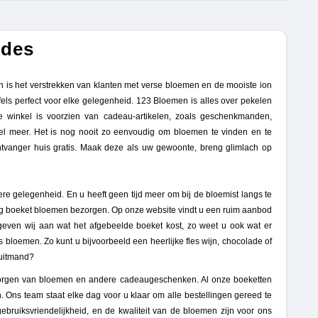
odes
is het verstrekken van klanten met verse bloemen en de mooiste ion
ls perfect voor elke gelegenheid. 123 Bloemen is alles over pekelen
winkel is voorzien van cadeau-artikelen, zoals geschenkmanden,
el meer. Het is nog nooit zo eenvoudig om bloemen te vinden en te
ntvanger huis gratis. Maak deze als uw gewoonte, breng glimlach op
e gelegenheid. En u heeft geen tijd meer om bij de bloemist langs te
ig boeket bloemen bezorgen. Op onze website vindt u een ruim aanbod
n geven wij aan wat het afgebeelde boeket kost, zo weet u ook wat er
oemen. Zo kunt u bijvoorbeeld een heerlijke fles wijn, chocolade of
ruitmand?
bezorgen van bloemen en andere cadeaugeschenken. Al onze boeketten
Ons team staat elke dag voor u klaar om alle bestellingen gereed te
ebruiksvriendelijkheid, en de kwaliteit van de bloemen zijn voor ons