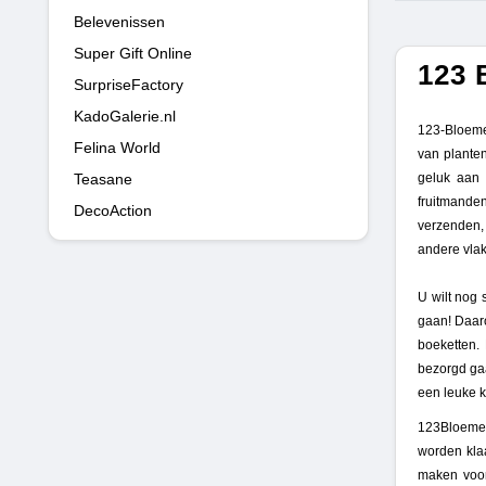
Belevenissen
Super Gift Online
123 
SurpriseFactory
KadoGalerie.nl
123-Bloeme
Felina World
van plante
Teasane
geluk aan 
fruitmande
DecoAction
verzenden,
andere vlak
U wilt nog 
gaan! Daar
boeketten. 
bezorgd ga
een leuke k
123Bloemen
worden kla
maken voor 