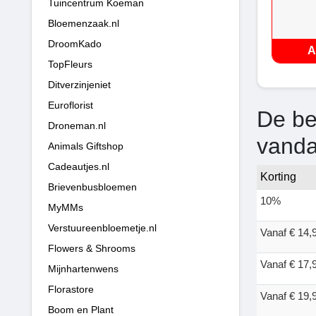
Tuincentrum Koeman
Bloemenzaak.nl
DroomKado
A
TopFleurs
Ditverzinjeniet
Euroflorist
De be
Droneman.nl
vand
Animals Giftshop
Cadeautjes.nl
Korting
Brievenbusbloemen
10%
MyMMs
Verstuureenbloemetje.nl
Vanaf € 14,
Flowers & Shrooms
Vanaf € 17,
Mijnhartenwens
Florastore
Vanaf € 19,
Boom en Plant