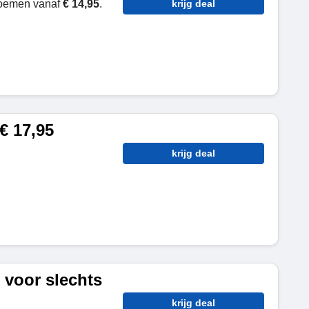
loemen vanaf
€ 14,95
.
krijg deal
€ 17,95
krijg deal
 voor slechts
krijg deal