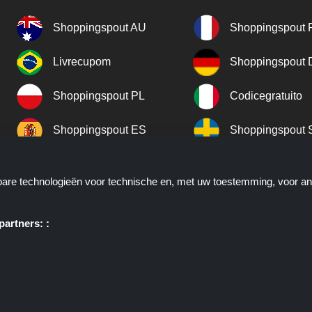
Shoppingspout AU
Shoppingspout 
Livrecupom
Shoppingspout
Shoppingspout PL
Codicegratuito
Shoppingspout ES
Shoppingspout 
Shoppingspout UK
Shoppingspout 
kbare technologieën voor technische en, met uw toestemming, voor a
Shoppingspout NO
artners: :
ie u deals, kortingen en kortingscodes biedt; deze deals of aanbieding
. Shoppingspout.nl of zijn medewerkers maken geen deel uit van het bes