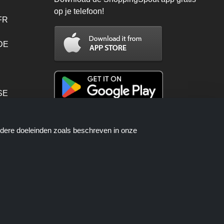
op je telefoon!
FR
 DE
SE
PT
ndere doeleinden zoals beschreven in onze
en worden beschikbaar gesteld door
telproces wanneer u een bestelling