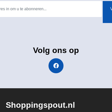
V
Volg ons op
Shoppingspout.nl