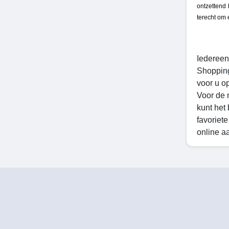
ontzettend 
terecht om
Iedereen
Shopping
voor u o
Voor de 
kunt het
favoriete
online a