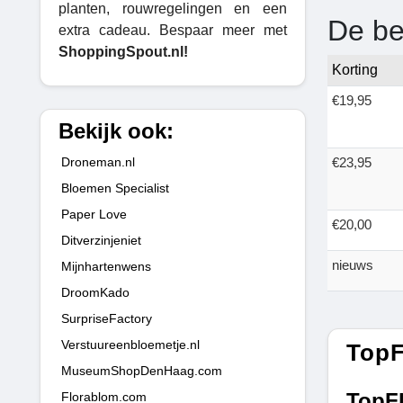
planten, rouwregelingen en een
De be
extra cadeau. Bespaar meer met
ShoppingSpout.nl!
Korting
€19,95
Bekijk ook:
Droneman.nl
€23,95
Bloemen Specialist
Paper Love
€20,00
Ditverzinjeniet
nieuws
Mijnhartenwens
DroomKado
SurpriseFactory
Verstuureenbloemetje.nl
TopF
MuseumShopDenHaag.com
TopF
Florablom.com