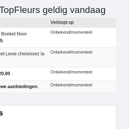
 TopFleurs geldig vandaag
Verloopt op
Onbekend/momenteel
t Boeket Noor
95
.
Onbekend/momenteel
et Lexie choisissez la
Onbekend/momenteel
20,00
.
Onbekend/momenteel
uwe aanbiedingen
.
s