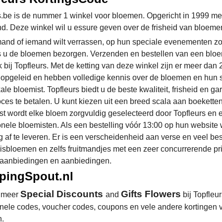
s.be is de nummer 1 winkel voor bloemen. Opgericht in 1999 met
d. Deze winkel wil u essure geven over de frisheid van bloemen 
mand of iemand wilt verrassen, op hun speciale evenementen zoal
s u de bloemen bezorgen. Verzenden en bestellen van een bloem
k bij Topfleurs. Met de ketting van deze winkel zijn er meer dan
 opgeleid en hebben volledige kennis over de bloemen en hun 
ale bloemist. Topfleurs biedt u de beste kwaliteit, frisheid en g
roces te betalen. U kunt kiezen uit een breed scala aan boekett
t wordt elke bloem zorgvuldig geselecteerd door Topfleurs en el
onele bloemisten. Als een bestelling vóór 13:00 op hun website 
ng af te leveren. Er is een verscheidenheid aan verse en veel b
isbloemen en zelfs fruitmandjes met een zeer concurrerende prij
aanbiedingen en aanbiedingen.
pingSpout.nl
Special Discounts
Gifts Flowers
 meer
and
bij Topfleu
nele codes, voucher codes, coupons en vele andere kortingen v
n.