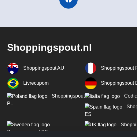
Shoppingspout.nl
Shoppingspout AU
Shoppingspout 
Livrecupom
Shoppingspout
Shoppingspout
Codic
PL
Shop
ES
Shoppi
Shoppingspout SE