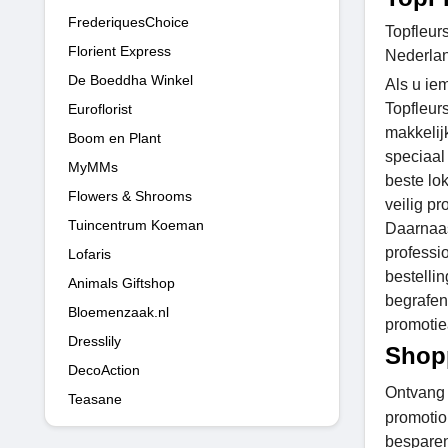
FrederiquesChoice
Topfleur
Florient Express
Nederlan
De Boeddha Winkel
Als u ie
Topfleur
Euroflorist
makkelij
Boom en Plant
speciaal
MyMMs
beste lok
Flowers & Shrooms
veilig p
Tuincentrum Koeman
Daarnaas
professi
Lofaris
bestelli
Animals Giftshop
begrafen
Bloemenzaak.nl
promotie
Dresslily
Shop
DecoAction
Ontvang
Teasane
promotio
bespare