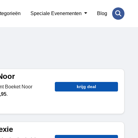
tegorieën
Speciale Evenementen
Blog
Noor
unt Boeket Noor
krijg deal
,95
.
exie