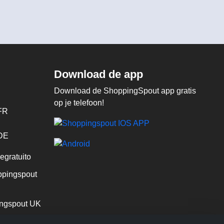
Download de app
Download de ShoppingSpout app gratis
op je telefoon!
FR
 DE
egratuito
pingspout
ngspout UK