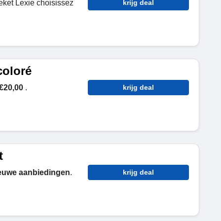
eket Lexie choisissez
krijg deal
coloré
€20,00
.
krijg deal
t
euwe aanbiedingen
.
krijg deal