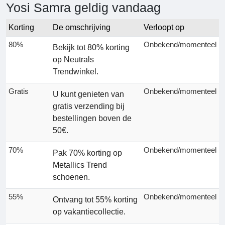
Yosi Samra geldig vandaag
Korting
De omschrijving
Verloopt op
80%
Onbekend/momenteel
Bekijk tot 80% korting
op Neutrals
Trendwinkel.
Gratis
Onbekend/momenteel
U kunt genieten van
gratis verzending bij
bestellingen boven de
50€.
70%
Onbekend/momenteel
Pak 70% korting op
Metallics Trend
schoenen.
55%
Onbekend/momenteel
Ontvang tot 55% korting
op vakantiecollectie.