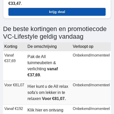
€33,47
.
krijg deal
De beste kortingen en promotiecode
VC-Lifestyle geldig vandaag
Korting
De omschrijving
Verloopt op
Vanaf
Onbekend/momenteel
Pak de All
€37,69
tuinmeubelen &
verlichting
vanaf
€37,69
.
Voor €81,07
Onbekend/momenteel
Hier kunt u de All relax
sofa's om lekker in te
relaxen
Voor €81,07.
Vanaf €192
Onbekend/momenteel
Klik hier en ontvang